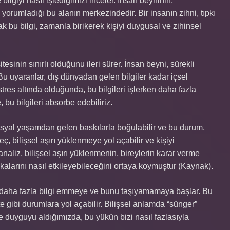
 bilgiyi nasıl işlediğimizi inceler. İnsan beyninin,
 yorumladığı bu alanın merkezindedir. Bir insanın zihni, tıpkı
ak bu bilgi, zamanla birikerek kişiyi duygusal ve zihinsel
itesinin sınırlı olduğunu ileri sürer. İnsan beyni, sürekli
u uyaranlar, dış dünyadan gelen bilgiler kadar içsel
tres altında olduğunda, bu bilgileri işlerken daha fazla
, bu bilgileri absorbe edebiliriz.
sosyal yaşamdan gelen baskılarla boğulabilir ve bu durum,
eç, bilişsel aşırı yüklenmeye yol açabilir ve kişiyi
analiz, bilişsel aşırı yüklenmenin, bireylerin karar verme
kalarını nasıl etkileyebileceğini ortaya koymuştur (Kaynak).
a, daha fazla bilgi emmeye ve bunu taşıyamamaya başlar. Bu
 gibi durumlara yol açabilir. Bilişsel anlamda “sünger”
e duyguyu aldığımızda, bu yükün bizi nasıl fazlasıyla