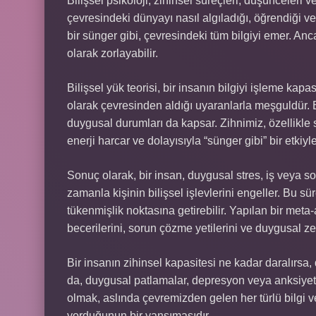
Bilişsel psikoloji, zihinsel süreçleri, düşünceleri ve
çevresindeki dünyayı nasıl algıladığı, öğrendiği ve
bir sünger gibi, çevresindeki tüm bilgiyi emer. Anc
olarak zorlayabilir.
Bilişsel yük teorisi, bir insanın bilgiyi işleme kapas
olarak çevresinden aldığı uyaranlarla meşguldür. B
duygusal durumları da kapsar. Zihnimiz, özellikle s
enerji harcar ve dolayısıyla “sünger gibi” bir etkiyle
Sonuç olarak, bir insan, duygusal stres, iş veya 
zamanla kişinin bilişsel işlevlerini engeller. Bu sür
tükenmişlik noktasına getirebilir. Yapılan bir meta-
becerilerini, sorun çözme yetilerini ve duygusal ze
Bir insanın zihinsel kapasitesi ne kadar daralırs
da, duygusal patlamalar, depresyon veya anksiyete
olmak, aslında çevremizden gelen her türlü bilgi v
yorduğunun bir yansımasıdır.