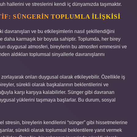
uh hallerini ve streslerini kendi iç dünyamızda taşımaktır.
IF: SÜNGERIN TOPLUMLA İLIŞKISI
ki davranışları ve bu etkileşimlerin nasıl şekillendiğini
e daha karmaşık bir boyuta sahiptir. Toplumda, her birey
mun duygusal atmosferi, bireylerin bu atmosferi emmesini ve
nden aldıkları toplumsal sinyallerle davranışlarını
ı zorlayarak onları duygusal olarak etkileyebilir. Özellikle iş
ireyler, sürekli olarak başkalarının beklentilerini ve
ğuyla karşı karşıya kalabilirler. Sünger gibi davranan
 duygusal yüklerini taşımaya başlarlar. Bu durum, sosyal
l stresin, bireylerin kendilerini “sünger” gibi hissetmelerine
anlar, sürekli olarak toplumsal beklentilere yanıt vermek