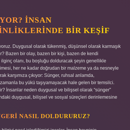
YOR? İNSAN
INLIKLERINDE BIR KEŞIF
yoruz. Duygusal olarak tükenmiş, düşünsel olarak karmaşık
r? Bazen bir olay, bazen bir kişi, bazen de kendi
 ilginç olanı, bu boşluğu dolduracak şeyin genellikle
elimesi, her ne kadar doğrudan bir malzeme ya da nesneyle
larak karşımıza çıkıyor: Sünger, ruhsal anlamda,
 zamanla bu yükü taşıyamayacak hale gelen bir temsilci.
ir? İnsanlar neden duygusal ve bilişsel olarak “sünger”
ındaki duygusal, bilişsel ve sosyal süreçleri derinlemesine
NGERI NASIL DOLDURURUZ?