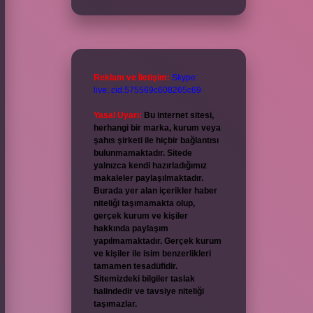
Reklam ve İletişim:
Skype:
live:.cid.575569c608265c69
Yasal Uyarı:
Bu internet sitesi,
herhangi bir marka, kurum veya
şahıs şirketi ile hiçbir bağlantısı
bulunmamaktadır. Sitede
yalnızca kendi hazırladığımız
makaleler paylaşılmaktadır.
Burada yer alan içerikler haber
niteliği taşımamakta olup,
gerçek kurum ve kişiler
hakkında paylaşım
yapılmamaktadır. Gerçek kurum
ve kişiler ile isim benzerlikleri
tamamen tesadüfidir.
Sitemizdeki bilgiler taslak
halindedir ve tavsiye niteliği
taşımazlar.