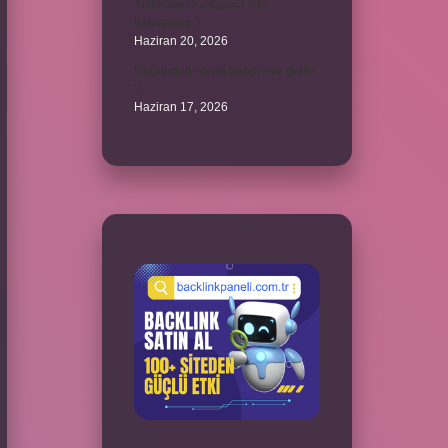
Alzheimer hastasına kim
bakmalıdır ?
Haziran 20, 2026
Düğünden sonra hangi eve gidilir
?
Haziran 17, 2026