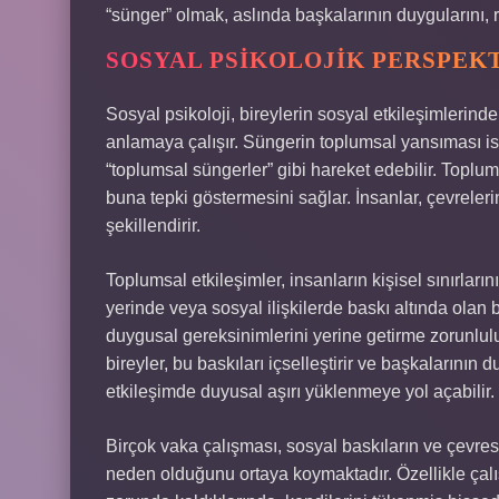
“sünger” olmak, aslında başkalarının duygularını, r
SOSYAL PSIKOLOJIK PERSPEKT
Sosyal psikoloji, bireylerin sosyal etkileşimlerinde
anlamaya çalışır. Süngerin toplumsal yansıması is
“toplumsal süngerler” gibi hareket edebilir. Toplu
buna tepki göstermesini sağlar. İnsanlar, çevreleri
şekillendirir.
Toplumsal etkileşimler, insanların kişisel sınırların
yerinde veya sosyal ilişkilerde baskı altında olan b
duygusal gereksinimlerini yerine getirme zorunlulu
bireyler, bu baskıları içselleştirir ve başkalarının
etkileşimde duyusal aşırı yüklenmeye yol açabilir.
Birçok vaka çalışması, sosyal baskıların ve çevrese
neden olduğunu ortaya koymaktadır. Özellikle çalış