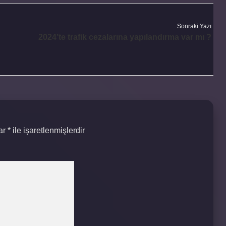
Sonraki Yazı
2024’te trafik cezalarına yapılandırma var mı ?
lar
*
ile işaretlenmişlerdir