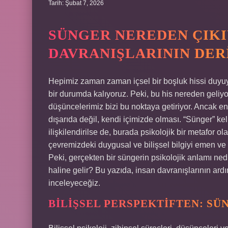
Tarih: Şubat 7, 2026
SÜNGER NEREDEN ÇIKI
DAVRANIŞLARININ DER
Hepimiz zaman zaman içsel bir boşluk hissi duyu
bir durumda kalıyoruz. Peki, bu his nereden geliyo
düşüncelerimiz bizi bu noktaya getiriyor. Ancak en
dışarıda değil, kendi içimizde olması. “Sünger” k
ilişkilendirilse de, burada psikolojik bir metafor o
çevremizdeki duygusal ve bilişsel bilgiyi emen ve
Peki, gerçekten bir süngerin psikolojik anlamı ned
haline gelir? Bu yazıda, insan davranışlarının ard
inceleyeceğiz.
BILIŞSEL PERSPEKTIFTEN: SÜ