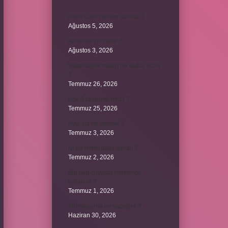
Avon Care nereye sürülür ?
Ağustos 5, 2026
Alevilikte pir nedir ?
Ağustos 3, 2026
Vatandaşlık maaşı ne kadar 2024
?
Temmuz 26, 2026
Kök 9 rasyonel midir ?
Temmuz 25, 2026
Avel kız ne demek ?
Temmuz 3, 2026
İyi bir lehim nasıl olmalı ?
Temmuz 2, 2026
Big bag çuvallar nerelerde
kullanılır ?
Temmuz 1, 2026
Alüminyuma ne yapıştırır ?
Haziran 30, 2026