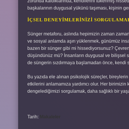
zorunda kaldıklarında, kendilerini tükenmiş hissedeb
başkalarının duygusal yükünü taşıması, kişinin gene
İÇSEL DENEYIMLERINIZI SORGULAMA
Sünger metaforu, aslında hepimizin zaman zaman y
ve sosyal anlamda aşırı yüklenmek, günümüz insanın
bazen bir sünger gibi mi hissediyorsunuz? Çevreniz
düşündünüz mü? İnsanların duygusal ve bilişsel sı
de süngerin sızdırmaya başlamadan önce, kendi sın
Bu yazıda ele alınan psikolojik süreçler, bireylerin 
etkilerini anlamamıza yardımcı olur. Her birimizin k
dengelediğimizi sorgulamak, daha sağlıklı bir yaş
Tarih:
Makaleler