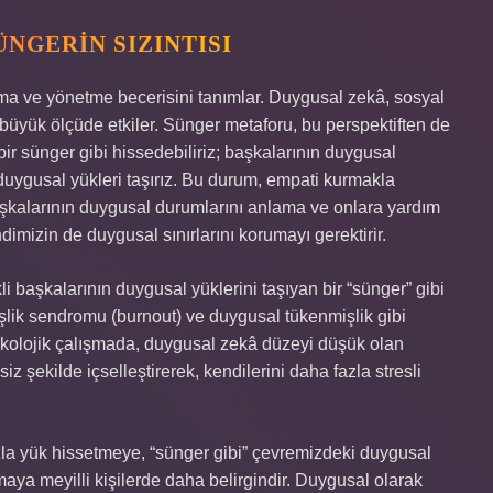
NGERIN SIZINTISI
ma ve yönetme becerisini tanımlar. Duygusal zekâ, sosyal
ı büyük ölçüde etkiler. Sünger metaforu, bu perspektiften de
ir sünger gibi hissedebiliriz; başkalarının duygusal
u duygusal yükleri taşırız. Bu durum, empati kurmakla
 başkalarının duygusal durumlarını anlama ve onlara yardım
mizin de duygusal sınırlarını korumayı gerektirir.
li başkalarının duygusal yüklerini taşıyan bir “sünger” gibi
şlik sendromu (burnout) ve duygusal tükenmişlik gibi
sikolojik çalışmada, duygusal zekâ düzeyi düşük olan
iz şekilde içselleştirerek, kendilerini daha fazla stresli
zla yük hissetmeye, “sünger gibi” çevremizdeki duygusal
aya meyilli kişilerde daha belirgindir. Duygusal olarak