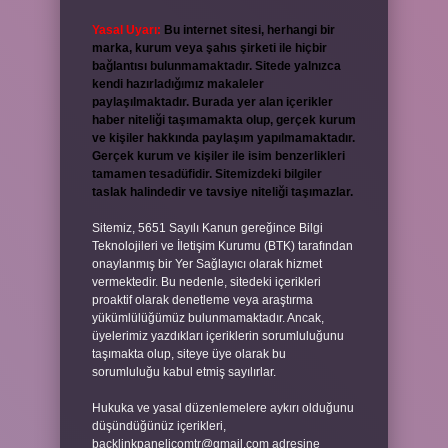
Yasal Uyarı:
Bu internet sitesi, herhangi bir
marka, kurum veya şahıs şirketi ile hiçbir
bağlantısı bulunmamaktadır. Sitede yalnızca
kendi hazırladığımız makaleler
paylaşılmaktadır. Burada yer alan içerikler
haber niteliği taşımamakta olup, gerçek kurum
ve kişiler hakkında paylaşım yapılmamaktadır.
Gerçek kurum ve kişiler ile isim benzerlikleri
tamamen tesadüfidir. Sitemizdeki bilgiler
taslak halindedir ve tavsiye niteliği taşımazlar.
Sitemiz, 5651 Sayılı Kanun gereğince Bilgi
Teknolojileri ve İletişim Kurumu (BTK) tarafından
onaylanmış bir Yer Sağlayıcı olarak hizmet
vermektedir. Bu nedenle, sitedeki içerikleri
proaktif olarak denetleme veya araştırma
yükümlülüğümüz bulunmamaktadır. Ancak,
üyelerimiz yazdıkları içeriklerin sorumluluğunu
taşımakta olup, siteye üye olarak bu
sorumluluğu kabul etmiş sayılırlar.
Hukuka ve yasal düzenlemelere aykırı olduğunu
düşündüğünüz içerikleri,
backlinkpanelicomtr@gmail.com
adresine