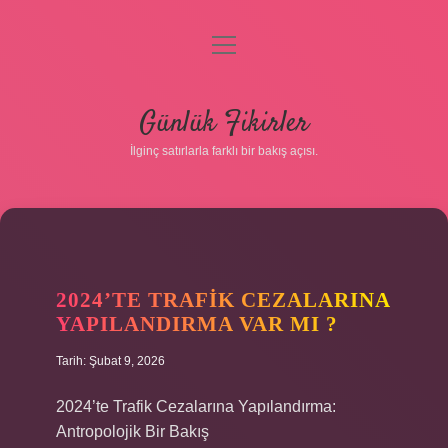
menüyü
aç
Anasayfa
Günlük Fikirler
Gizlilik Politikası
İlginç satırlarla farklı bir bakış açısı.
Yasal Uyarı
Hakkımızda
2024’TE TRAFIK CEZALARINA
YAPILANDIRMA VAR MI ?
Tarih: Şubat 9, 2026
2024’te Trafik Cezalarına Yapılandırma:
Antropolojik Bir Bakış