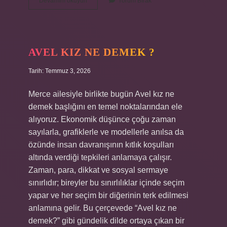
Kök
Devamını okuyun
Yorum Bırak
9
rasyonel
midir
?
AVEL KIZ NE DEMEK ?
Tarih: Temmuz 3, 2026
Merce ailesiyle birlikte bugün Avel kız ne
demek başlığını en temel noktalarından ele
alıyoruz. Ekonomik düşünce çoğu zaman
sayılarla, grafiklerle ve modellerle anılsa da
özünde insan davranışının kıtlık koşulları
altında verdiği tepkileri anlamaya çalışır.
Zaman, para, dikkat ve sosyal sermaye
sınırlıdır; bireyler bu sınırlılıklar içinde seçim
yapar ve her seçim bir diğerinin terk edilmesi
anlamına gelir. Bu çerçevede “Avel kız ne
demek?” gibi gündelik dilde ortaya çıkan bir