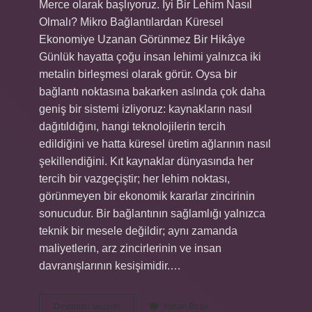
Merce olarak başlıyoruz. İyi Bir Lehim Nasıl
Olmalı? Mikro Bağlantılardan Küresel
Ekonomiye Uzanan Görünmez Bir Hikâye
Günlük hayatta çoğu insan lehimi yalnızca iki
metalin birleşmesi olarak görür. Oysa bir
bağlantı noktasına bakarken aslında çok daha
geniş bir sistemi izliyoruz: kaynakların nasıl
dağıtıldığını, hangi teknolojilerin tercih
edildiğini ve hatta küresel üretim ağlarının nasıl
şekillendiğini. Kıt kaynaklar dünyasında her
tercih bir vazgeçiştir; her lehim noktası,
görünmeyen bir ekonomik kararlar zincirinin
sonucudur. Bir bağlantının sağlamlığı yalnızca
teknik bir mesele değildir; aynı zamanda
maliyetlerin, arz zincirlerinin ve insan
davranışlarının kesişimidir.…
İyi
Devamını okuyun
Yorum Bırak