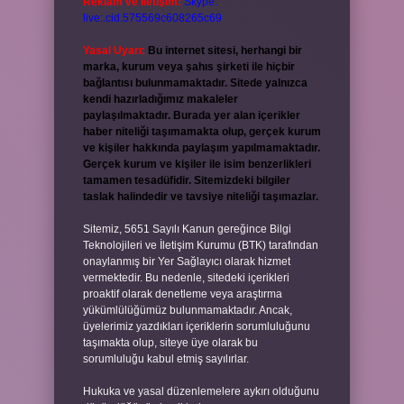
Reklam ve İletişim:
Skype:
live:.cid.575569c608265c69
Yasal Uyarı:
Bu internet sitesi, herhangi bir
marka, kurum veya şahıs şirketi ile hiçbir
bağlantısı bulunmamaktadır. Sitede yalnızca
kendi hazırladığımız makaleler
paylaşılmaktadır. Burada yer alan içerikler
haber niteliği taşımamakta olup, gerçek kurum
ve kişiler hakkında paylaşım yapılmamaktadır.
Gerçek kurum ve kişiler ile isim benzerlikleri
tamamen tesadüfidir. Sitemizdeki bilgiler
taslak halindedir ve tavsiye niteliği taşımazlar.
Sitemiz, 5651 Sayılı Kanun gereğince Bilgi
Teknolojileri ve İletişim Kurumu (BTK) tarafından
onaylanmış bir Yer Sağlayıcı olarak hizmet
vermektedir. Bu nedenle, sitedeki içerikleri
proaktif olarak denetleme veya araştırma
yükümlülüğümüz bulunmamaktadır. Ancak,
üyelerimiz yazdıkları içeriklerin sorumluluğunu
taşımakta olup, siteye üye olarak bu
sorumluluğu kabul etmiş sayılırlar.
Hukuka ve yasal düzenlemelere aykırı olduğunu