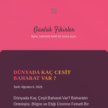
menüyü
aç
Anasayfa
Günlük Fikirler
Gizlilik Politikası
İlginç satırlarla farklı bir bakış açısı.
Yasal Uyarı
GÜNLÜK
Hakkımızda
DÜNYADA KAÇ CESIT
FIKIRLER
BAHARAT VAR ?
YAZILAR
Tarih: Ağustos 6, 2026
Dünyada Kaç Çeşit Baharat Var? Baharatın
Ontolojisi, Bilgisi ve Etiği Üzerine Felsefi Bir