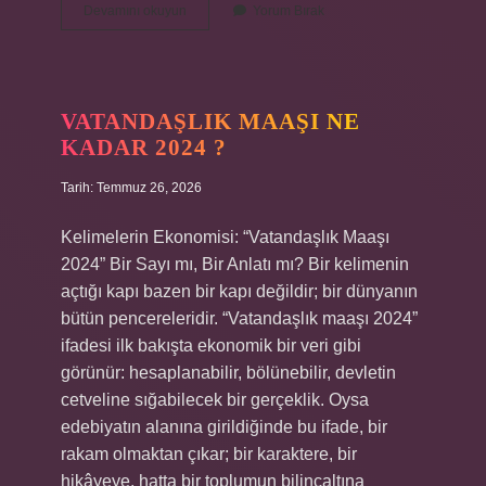
Alevilikte
Devamını okuyun
Yorum Bırak
pir
nedir
?
VATANDAŞLIK MAAŞI NE
KADAR 2024 ?
Tarih: Temmuz 26, 2026
Kelimelerin Ekonomisi: “Vatandaşlık Maaşı
2024” Bir Sayı mı, Bir Anlatı mı? Bir kelimenin
açtığı kapı bazen bir kapı değildir; bir dünyanın
bütün pencereleridir. “Vatandaşlık maaşı 2024”
ifadesi ilk bakışta ekonomik bir veri gibi
görünür: hesaplanabilir, bölünebilir, devletin
cetveline sığabilecek bir gerçeklik. Oysa
edebiyatın alanına girildiğinde bu ifade, bir
rakam olmaktan çıkar; bir karaktere, bir
hikâyeye, hatta bir toplumun bilinçaltına