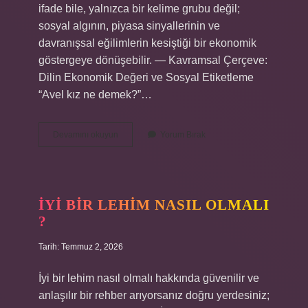
ifade bile, yalnızca bir kelime grubu değil;
sosyal algının, piyasa sinyallerinin ve
davranışsal eğilimlerin kesiştiği bir ekonomik
göstergeye dönüşebilir. — Kavramsal Çerçeve:
Dilin Ekonomik Değeri ve Sosyal Etiketleme
“Avel kız ne demek?”…
Avel
Devamını okuyun
Yorum Bırak
kız
ne
demek
?
İYI BIR LEHIM NASIL OLMALI
?
Tarih: Temmuz 2, 2026
İyi bir lehim nasıl olmalı hakkında güvenilir ve
anlaşılır bir rehber arıyorsanız doğru yerdesiniz;