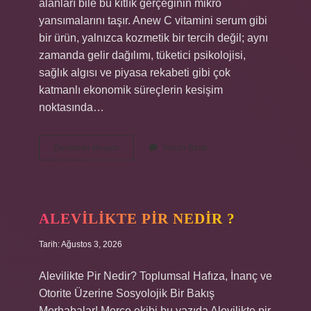
alanları bile bu kıtlık gerçeğinin mikro
yansımalarını taşır. Anew C vitamini serum gibi
bir ürün, yalnızca kozmetik bir tercih değil; aynı
zamanda gelir dağılımı, tüketici psikolojisi,
sağlık algısı ve piyasa rekabeti gibi çok
katmanlı ekonomik süreçlerin kesişim
noktasında…
Avon
Devamını okuyun
Yorum Bırak
Care
nereye
sürülür
?
ALEVILIKTE PIR NEDIR ?
Tarih: Ağustos 3, 2026
Alevilikte Pir Nedir? Toplumsal Hafıza, İnanç ve
Otorite Üzerine Sosyolojik Bir Bakış
Merhabalar! Merce ekibi bu yazıda Alevilikte pir