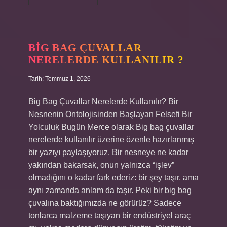
bir
lehim
nasıl
olmalı
?
BIG BAG ÇUVALLAR
NERELERDE KULLANILIR ?
Tarih: Temmuz 1, 2026
Big Bag Çuvallar Nerelerde Kullanılır? Bir
Nesnenin Ontolojisinden Başlayan Felsefi Bir
Yolculuk Bugün Merce olarak Big bag çuvallar
nerelerde kullanılır üzerine özenle hazırlanmış
bir yazıyı paylaşıyoruz. Bir nesneye ne kadar
yakından bakarsak, onun yalnızca “işlev”
olmadığını o kadar fark ederiz: bir şey taşır, ama
aynı zamanda anlam da taşır. Peki bir big bag
çuvalına baktığımızda ne görürüz? Sadece
tonlarca malzeme taşıyan bir endüstriyel araç