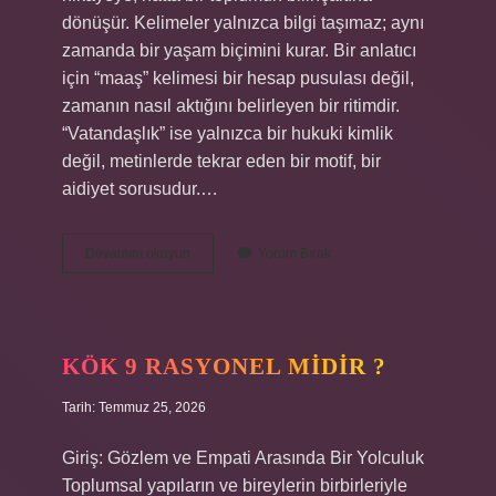
dönüşür. Kelimeler yalnızca bilgi taşımaz; aynı
zamanda bir yaşam biçimini kurar. Bir anlatıcı
için “maaş” kelimesi bir hesap pusulası değil,
zamanın nasıl aktığını belirleyen bir ritimdir.
“Vatandaşlık” ise yalnızca bir hukuki kimlik
değil, metinlerde tekrar eden bir motif, bir
aidiyet sorusudur.…
Vatandaşlık
Devamını okuyun
Yorum Bırak
maaşı
ne
kadar
2024
?
KÖK 9 RASYONEL MIDIR ?
Tarih: Temmuz 25, 2026
Giriş: Gözlem ve Empati Arasında Bir Yolculuk
Toplumsal yapıların ve bireylerin birbirleriyle