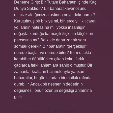
Deneme Giriş: Bir Tutam Baharatın İçinde Kaç
Dünya Saklıdır? Bir baharat kavanozunu
elimize aldığımızda aslında neye dokunuruz?
Kurutulmuş bir bitkiye mi, binlerce yıllık ticaret
yollarının hatırasına mı, yoksa insanlığın
doğayla kurduğu karmaşık ilişkinin küçük bir
parçasına mı? Belki de daha zor bir soru
sormak gerekir: Bir baharatın “gerçekliği”
nerede başlar ve nerede biter? Bir mutfakta
karabiber öğütülürken çıkan koku, farklı
çağlarda farklı anlamlara sahip olmuştur. Bir
zamanlar kralların hazineleriyle yarışan
baharatlar, bugün sıradan bir mutfak rafında
durabilir. Ancak bir nesnenin değerinin
değişmesi, onun özünün değiştiği anlamına
gelir…
Dünyada
Devamını okuyun
Yorum Bırak