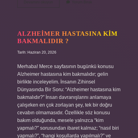
Alüminyuma
Devamını okuyun
Yorum Bırak
ne
yapıştırır
?
ALZHEIMER HASTASINA KIM
BAKMALIDIR ?
Tarih: Haziran 20, 2026
Merhaba! Merce sayfasının bugünkü konusu
Alzheimer hastasına kim bakmalıdır; gelin
birlikte inceleyelim. İnsanın Zihinsel
Dünyasında Bir Soru: “Alzheimer hastasına kim
bakmalıdır?” İnsan davranışlarını anlamaya
çalışırken en çok zorlayan şey, tek bir doğru
cevabın olmamasıdır. Özellikle söz konusu
bakım olduğunda, mesele yalnızca “kim
yapmalı?” sorusundan ibaret kalmaz; “nasıl biri
yapmalı?”, “hangi koşullarda yapılmalı?” ve