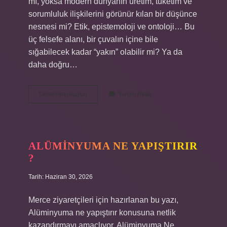
mı, yoksa modern dünyanın üretim, tüketim ve
sorumluluk ilişkilerini görünür kılan bir düşünce
nesnesi mi? Etik, epistemoloji ve ontoloji… Bu
üç felsefe alanı, bir çuvalın içine bile
sığabilecek kadar “yakın” olabilir mi? Ya da
daha doğru…
Big
Devamını okuyun
Yorum Bırak
bag
çuvallar
nerelerde
kullanılır
?
ALÜMINYUMA NE YAPIŞTIRIR
?
Tarih: Haziran 30, 2026
Merce ziyaretçileri için hazırlanan bu yazı,
Alüminyuma ne yapıştırır konusuna netlik
kazandırmayı amaçlıyor. Alüminyuma Ne