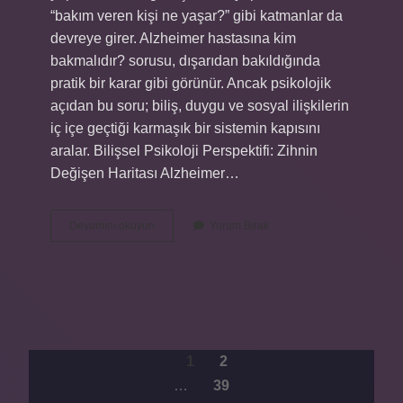
“bakım veren kişi ne yaşar?” gibi katmanlar da
devreye girer. Alzheimer hastasına kim
bakmalıdır? sorusu, dışarıdan bakıldığında
pratik bir karar gibi görünür. Ancak psikolojik
açıdan bu soru; biliş, duygu ve sosyal ilişkilerin
iç içe geçtiği karmaşık bir sistemin kapısını
aralar. Bilişsel Psikoloji Perspektifi: Zihnin
Değişen Haritası Alzheimer…
Alzheimer
Devamını okuyun
Yorum Bırak
hastasına
kim
bakmalıdır
?
YAZI
1
2
…
39
SAYFALAMASI