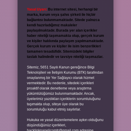
Yasal Uyarı:
Bu internet sitesi, herhangi bir
marka, kurum veya şahıs şirketi ile hiçbir
bağlantısı bulunmamaktadır. Sitede yalnızca
kendi hazırladığımız makaleler
paylaşılmaktadır. Burada yer alan içerikler
haber niteliği taşımamakta olup, gerçek kurum
ve kişiler hakkında paylaşım yapılmamaktadır.
Gerçek kurum ve kişiler ile isim benzerlikleri
tamamen tesadüfidir. Sitemizdeki bilgiler
taslak halindedir ve tavsiye niteliği taşımazlar.
Sitemiz, 5651 Sayılı Kanun gereğince Bilgi
Teknolojileri ve İletişim Kurumu (BTK) tarafından
onaylanmış bir Yer Sağlayıcı olarak hizmet
vermektedir. Bu nedenle, sitedeki içerikleri
proaktif olarak denetleme veya araştırma
yükümlülüğümüz bulunmamaktadır. Ancak,
üyelerimiz yazdıkları içeriklerin sorumluluğunu
taşımakta olup, siteye üye olarak bu
sorumluluğu kabul etmiş sayılırlar.
Hukuka ve yasal düzenlemelere aykırı olduğunu
düşündüğünüz içerikleri,
backlinkpanelicomtr@gmail.com
adresine