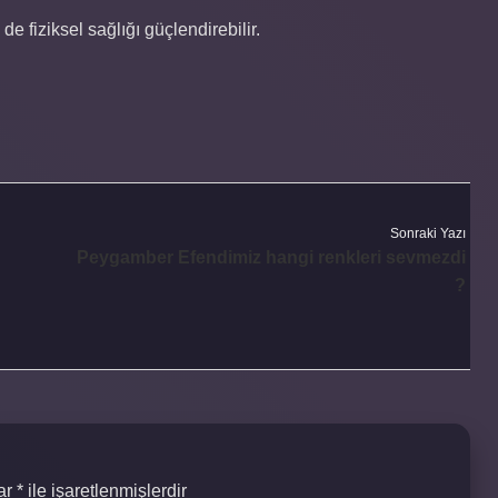
de fiziksel sağlığı güçlendirebilir.
Sonraki Yazı
Peygamber Efendimiz hangi renkleri sevmezdi
?
lar
*
ile işaretlenmişlerdir