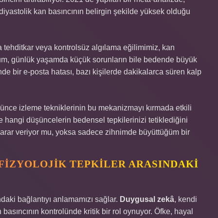
 diyastolik kan basıncının belirgin şekilde yüksek olduğu
a tehditkar veya kontrolsüz algılama eğilimimiz, kan
um, günlük yaşamda küçük sorunların bile bedende büyük
inde bir e-posta hatası, bazı kişilerde dakikalarca süren kalp
ünce izleme tekniklerinin bu mekanizmayı kırmada etkili
 hangi düşüncelerin bedensel tepkilerinizi tetiklediğini
zarar veriyor mu, yoksa sadece zihnimde büyüttüğüm bir
 FIZYOLOJIK TEPKILER ARASINDAKI
ndaki bağlantıyı anlamamızı sağlar.
Duygusal zekâ
, kendi
asıncının kontrolünde kritik bir rol oynuyor. Öfke, hayal