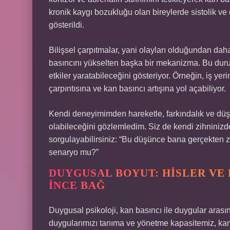
kronik kaygı bozukluğu olan bireylerde sistolik ve
gösterildi.
Bilişsel çarpıtmalar, yani olayları olduğundan dah
basıncını yükselten başka bir mekanizma. Bu dur
etkiler yaratabileceğini gösteriyor. Örneğin, iş yer
çarpıntısına ve kan basıncı artışına yol açabiliyor.
Kendi deneyimimden hareketle, farkındalık ve düş
olabileceğini gözlemledim. Siz de kendi zihninizde
sorgulayabilirsiniz: “Bu düşünce bana gerçekten 
senaryo mu?”
DUYGUSAL BOYUT: HISLER VE
İNCE BAĞ
Duygusal psikoloji, kan basıncı ile duygular arası
duygularımızı tanıma ve yönetme kapasitemiz, kan b