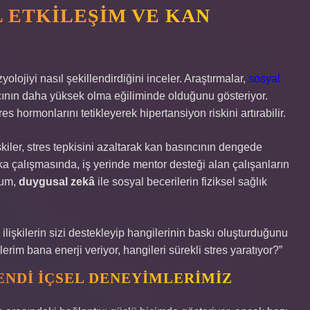
 ETKILEŞIM
VE KAN
yolojiyi nasıl şekillendirdiğini inceler. Araştırmalar,
sosyal
cının daha yüksek olma eğiliminde olduğunu gösteriyor.
res hormonlarını tetikleyerek hipertansiyon riskini artırabilir.
kiler, stres tepkisini azaltarak kan basıncının dengede
ka çalışmasında, iş yerinde mentor desteği alan çalışanların
rum,
duygusal zekâ
ile sosyal becerilerin fiziksel sağlık
ilişkilerin sizi destekleyip hangilerinin baskı oluşturduğunu
ilerim bana enerji veriyor, hangileri sürekli stres yaratıyor?”
ENDI İÇSEL DENEYIMLERIMIZ