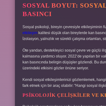
SOSYAL BOYUT:
SOSYAL
BASINCI
Sosyal psikoloji, bireyin çevresiyle etkileşiminin fiz
etkileşim
kalitesi düşük olan bireylerde kan basın
İzolasyon, yalnızlık ve sürekli çatışma ortamları, st
Öte yandan, destekleyici sosyal çevre ve güçlü iliş
kalmasına yardımcı oluyor. 2022’de yapılan bir va
kan basıncında belirgin düşüşler gözlendi. Bu du
üzerindeki etkisini gözler önüne seriyor.
Kendi sosyal etkileşimlerinizi gözlemlemek, hangi 
fark etmek için bir araç olabilir: “Hangi sosyal ilişk
PSIKOLOJIK ÇELIŞKILER VE K