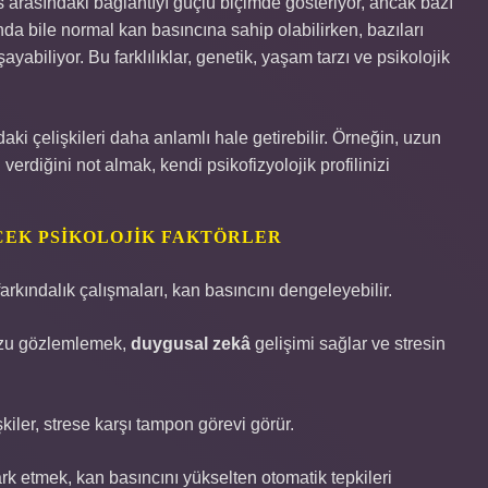
es arasındaki bağlantıyı güçlü biçimde gösteriyor, ancak bazı
ında bile normal kan basıncına sahip olabilirken, bazıları
abiliyor. Bu farklılıklar, genetik, yaşam tarzı ve psikolojik
i çelişkileri daha anlamlı hale getirebilir. Örneğin, uzun
verdiğini not almak, kendi psikofizyolojik profilinizi
CEK PSIKOLOJIK FAKTÖRLER
arkındalık çalışmaları, kan basıncını dengeleyebilir.
uzu gözlemlemek,
duygusal zekâ
gelişimi sağlar ve stresin
şkiler, strese karşı tampon görevi görür.
ark etmek, kan basıncını yükselten otomatik tepkileri