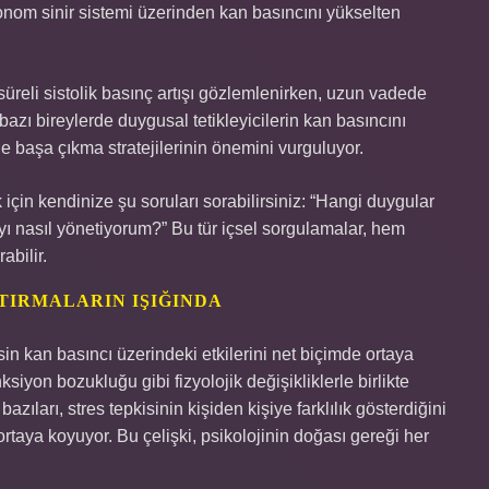
 otonom sinir sistemi üzerinden kan basıncını yükselten
üreli sistolik basınç artışı gözlemlenirken, uzun vadede
 bazı bireylerde duygusal tetikleyicilerin kan basıncını
le başa çıkma stratejilerinin önemini vurguluyor.
için kendinize şu soruları sorabilirsiniz: “Hangi duygular
ıyı nasıl yönetiyorum?” Bu tür içsel sorgulamalar, hem
abilir.
ŞTIRMALARIN IŞIĞINDA
sin kan basıncı üzerindeki etkilerini net biçimde ortaya
ksiyon bozukluğu gibi fizyolojik değişikliklerle birlikte
bazıları, stres tepkisinin kişiden kişiye farklılık gösterdiğini
ortaya koyuyor. Bu çelişki, psikolojinin doğası gereği her