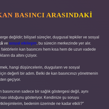
KAN BASINCI ARASINDAKI
terge değildir; bilişsel süreçler, duygusal tepkiler ve sosyal
kâ
ve
sosyal etkileşim
, bu sürecin merkezinde yer alır.
ik faktörlerin kan basıncını hem kısa hem de uzun vadede
ların da altını çiziyor.
mek, hangi düşüncelerin, duyguların ve sosyal
 için değerli bir adım. Belki de kan basıncınızı yönetmenin
kten geçiyor.
an basıncının sadece bir sağlık göstergesi değil, aynı
nası olduğunu gösteriyor. Kendinize şu soruyu
tkileşimlerim, bedenim üzerinde ne kadar etkili?”