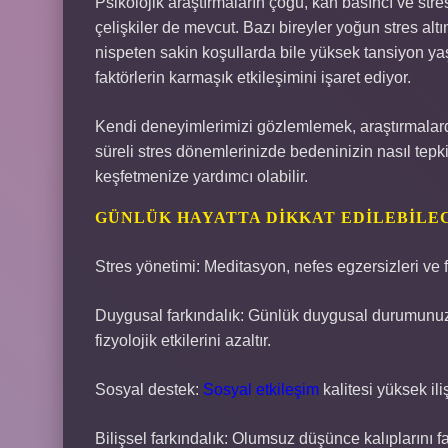
Psikolojik araştırmaların çoğu, kan basıncı ve str
çelişkiler de mevcut. Bazı bireyler yoğun stres alt
nispeten sakin koşullarda bile yüksek tansiyon yaşay
faktörlerin karmaşık etkileşimini işaret ediyor.
Kendi deneyimlerimizi gözlemlemek, araştırmalardak
süreli stres dönemlerinizde bedeninizin nasıl tepki 
keşfetmenize yardımcı olabilir.
GÜNLÜK HAYATTA DIKKAT EDILEBILE
Stres yönetimi: Meditasyon, nefes egzersizleri ve f
Duygusal farkındalık: Günlük duygusal durumun
fizyolojik etkilerini azaltır.
Sosyal destek:
Sosyal etkileşim
kalitesi yüksek ili
Bilişsel farkındalık: Olumsuz düşünce kalıplarını f