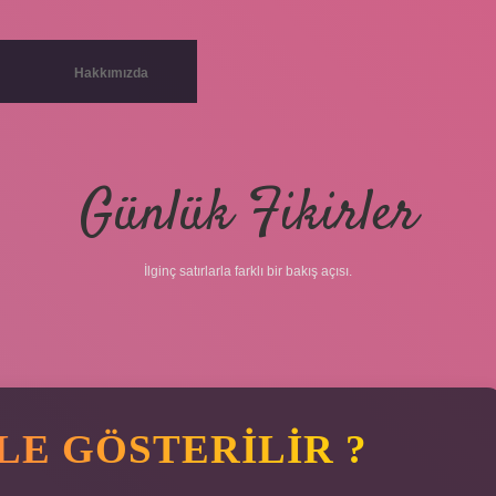
Hakkımızda
Günlük Fikirler
İlginç satırlarla farklı bir bakış açısı.
ILE GÖSTERILIR ?