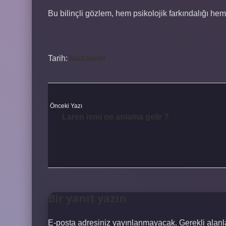
Bu bilinçli gözlem, hem psikolojik farkındalığı hem 
Tarih:
Makaleler
Önceki Yazı
Laren ismi ne anlama gelir ?
Bir yanıt yazın
E-posta adresiniz yayınlanmayacak.
Gerekli alan