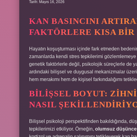
Tarih: Mayıs 16, 2026
KAN BASINCINI ARTIR
FAKTÖRLERE KISA BI
Hayatın koşuşturması içinde fark etmeden bedenimi
zamanlarda kendi stres tepkilerimi gözlemlemeye 
genetik faktörlerle değil, psikolojik süreçlerle de y
ardındaki bilişsel ve duygusal mekanizmalar üzer
hem merakımı hem de kişisel farkındalığımı tetikle
BILIŞSEL BOYUT: ZIHN
NASIL ŞEKILLENDIRIY
Bilişsel psikoloji perspektifinden bakıldığında, dü
tepkilerimizi etkiliyor. Örneğin,
olumsuz düşünce 
kortizol ve adrenalin salınımını tetikleyerek kan ba