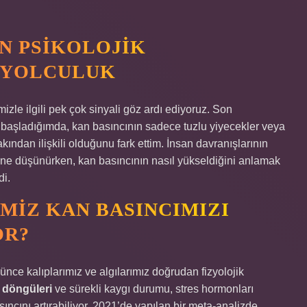
AN PSIKOLOJIK
R YOLCULUK
zle ilgili pek çok sinyali göz ardı ediyoruz. Son
başladığımda, kan basıncının sadece tuzlu yiyecekler veya
akından ilişkili olduğunu fark ettim. İnsan davranışlarının
ine düşünürken, kan basıncının nasıl yükseldiğini anlamak
di.
IMIZ KAN BASINCIMIZI
OR?
şünce kalıplarımız ve algılarımız doğrudan fizyolojik
döngüleri
ve sürekli kaygı durumu, stres hormonları
sıncını artırabiliyor. 2021’de yapılan bir meta-analizde,