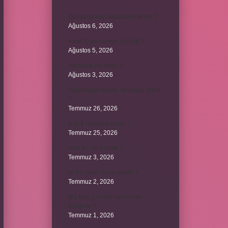
Dünyada kaç cesit baharat var ?
Ağustos 6, 2026
Avon Care nereye sürülür ?
Ağustos 5, 2026
Alevilikte pir nedir ?
Ağustos 3, 2026
Vatandaşlık maaşı ne kadar 2024
?
Temmuz 26, 2026
Kök 9 rasyonel midir ?
Temmuz 25, 2026
Avel kız ne demek ?
Temmuz 3, 2026
İyi bir lehim nasıl olmalı ?
Temmuz 2, 2026
Big bag çuvallar nerelerde
kullanılır ?
Temmuz 1, 2026