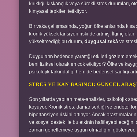
kırıklığı, kıskançlık veya sürekli stres durumları,
kimyasal tepkileri tetikliyor.
Bir vaka çalışmasında, yoğun öfke anlarında kısa s
kronik yüksek tansiyon riski de artmış. İlginç olan,
yükseltmediği; bu durum,
duygusal zekâ
ve stres
Duyguların bedende yarattığı etkileri gözlemlemek 
beni fiziksel olarak en çok etkiliyor? Öfke ve kayg
psikolojik farkındalığı hem de bedensel sağlığı artır
STRES VE KAN BASINCI: GÜNCEL ARA
Son yıllarda yapılan meta-analizler, psikolojik stre
koyuyor. Kronik stres, damar sertliği ve endotel fon
hipertansiyon riskini artırıyor. Ancak araştırmaların 
ve sosyal destek ile bu etkinin hafifleyebileceğini 
zaman genellemeye uygun olmadığını gösteriyor.