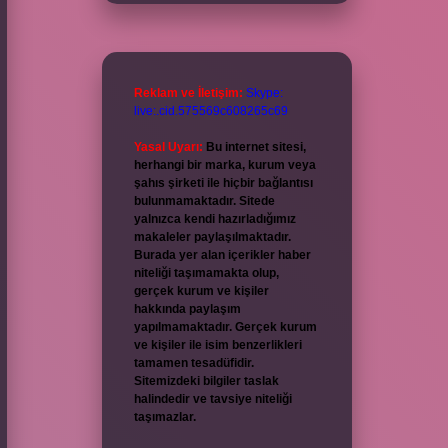
Reklam ve İletişim:
Skype:
live:.cid.575569c608265c69
Yasal Uyarı:
Bu internet sitesi,
herhangi bir marka, kurum veya
şahıs şirketi ile hiçbir bağlantısı
bulunmamaktadır. Sitede
yalnızca kendi hazırladığımız
makaleler paylaşılmaktadır.
Burada yer alan içerikler haber
niteliği taşımamakta olup,
gerçek kurum ve kişiler
hakkında paylaşım
yapılmamaktadır. Gerçek kurum
ve kişiler ile isim benzerlikleri
tamamen tesadüfidir.
Sitemizdeki bilgiler taslak
halindedir ve tavsiye niteliği
taşımazlar.