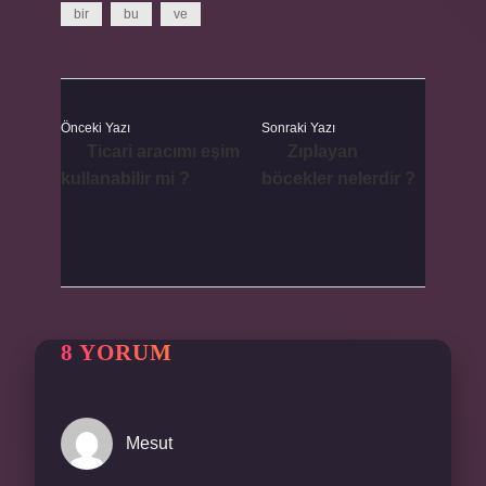
bir
bu
ve
Önceki Yazı
Sonraki Yazı
Ticari aracımı eşim
Zıplayan
kullanabilir mi ?
böcekler nelerdir ?
8 YORUM
Mesut