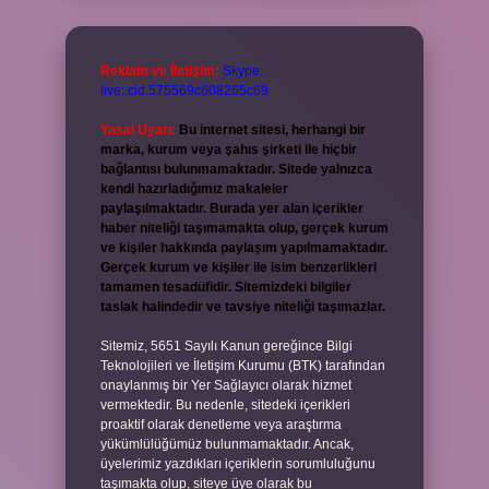
Reklam ve İletişim:
Skype:
live:.cid.575569c608265c69
Yasal Uyarı:
Bu internet sitesi, herhangi bir
marka, kurum veya şahıs şirketi ile hiçbir
bağlantısı bulunmamaktadır. Sitede yalnızca
kendi hazırladığımız makaleler
paylaşılmaktadır. Burada yer alan içerikler
haber niteliği taşımamakta olup, gerçek kurum
ve kişiler hakkında paylaşım yapılmamaktadır.
Gerçek kurum ve kişiler ile isim benzerlikleri
tamamen tesadüfidir. Sitemizdeki bilgiler
taslak halindedir ve tavsiye niteliği taşımazlar.
Sitemiz, 5651 Sayılı Kanun gereğince Bilgi
Teknolojileri ve İletişim Kurumu (BTK) tarafından
onaylanmış bir Yer Sağlayıcı olarak hizmet
vermektedir. Bu nedenle, sitedeki içerikleri
proaktif olarak denetleme veya araştırma
yükümlülüğümüz bulunmamaktadır. Ancak,
üyelerimiz yazdıkları içeriklerin sorumluluğunu
taşımakta olup, siteye üye olarak bu