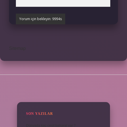
Sitemap
SIDEBAR
SON YAZILAR
Dünyada kaç cesit baharat var ?