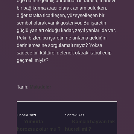
öğe haline gelmiş durumda. Bir tarafta, manevi
bir bağ kurma aracı olarak anlam bulurken,
diğer tarafta ticarileşen, yüzeyselleşen bir
sembol olarak varlık gösteriyor. Bu işaretin
güçlü yanları olduğu kadar, zayıf yanları da var.
Peki, bizler, bu işaretin ne anlama geldiğini
derinlemesine sorgulamalı mıyız? Yoksa
sadece bir kültürel gelenek olarak kabul edip
geçmeli miyiz?
Tarih:
Makaleler
Önceki Yazı
Sonraki Yazı
Yumurta
Kamçılı hayvan tek
horozsuz olur mu ?
hücreli mi ?