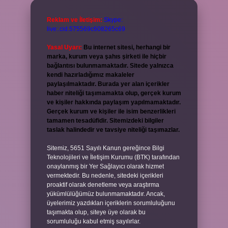
Reklam ve İletişim:
Skype:
live:.cid.575569c608265c69
Yasal Uyarı:
Bu internet sitesi, herhangi bir
marka, kurum veya şahıs şirketi ile hiçbir
bağlantısı bulunmamaktadır. Sitede yalnızca
kendi hazırladığımız makaleler
paylaşılmaktadır. Burada yer alan içerikler
haber niteliği taşımamakta olup, gerçek kurum
ve kişiler hakkında paylaşım yapılmamaktadır.
Gerçek kurum ve kişiler ile isim benzerlikleri
tamamen tesadüfidir. Sitemizdeki bilgiler
taslak halindedir ve tavsiye niteliği taşımazlar.
Sitemiz, 5651 Sayılı Kanun gereğince Bilgi
Teknolojileri ve İletişim Kurumu (BTK) tarafından
onaylanmış bir Yer Sağlayıcı olarak hizmet
vermektedir. Bu nedenle, sitedeki içerikleri
proaktif olarak denetleme veya araştırma
yükümlülüğümüz bulunmamaktadır. Ancak,
üyelerimiz yazdıkları içeriklerin sorumluluğunu
taşımakta olup, siteye üye olarak bu
sorumluluğu kabul etmiş sayılırlar.