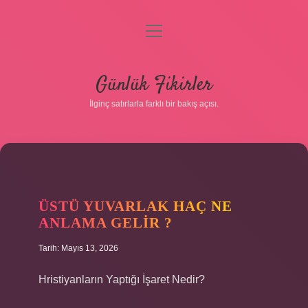
menüyü
aç
Anasayfa
Günlük Fikirler
Gizlilik Politikası
İlginç satırlarla farklı bir bakış açısı.
Yasal Uyarı
Hakkımızda
ÜSTÜ YUVARLAK HAÇ NE
ANLAMA GELIR ?
Tarih: Mayıs 13, 2026
Hristiyanların Yaptığı İşaret Nedir?