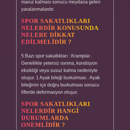
maruz kalması sonucu meydana gelen
yaralanmalardır.
SPOR SAKATLIKLARI
NELERDIR KONUSUNDA
NELERE DIKKAT
EDILMELIDIR ?
5 Bazı spor sakatlıkları : Kramplar .
Genellikle yetersiz ısınma, kondisyon
eksikliği veya susuz kalma nedeniyle
oluşur. 1 Ayak bileği burkulması . Ayak
bileğinin içe doğru burkulması sonucu
liflerde deformasyon oluşur.
SPOR SAKATLIKLARI
NELERDIR HANGI
DURUMLARDA
ONEMLIDIR ?