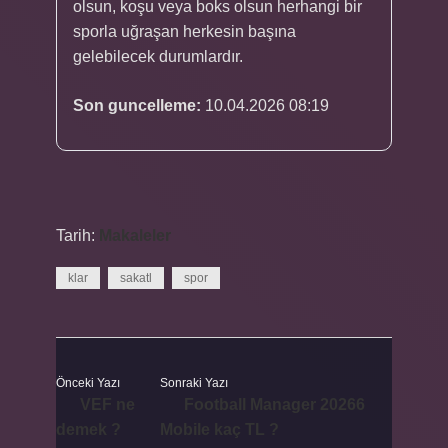
olsun, koşu veya boks olsun herhangi bir
sporla uğraşan herkesin başına
gelebilecek durumlardır.
Son guncelleme:
10.04.2026 08:19
Tarih:
Makaleler
klar
sakatl
spor
Önceki Yazı
Sonraki Yazı
VEF ne
Football Manager 20266
demek ?
Mobile kaç TL ?