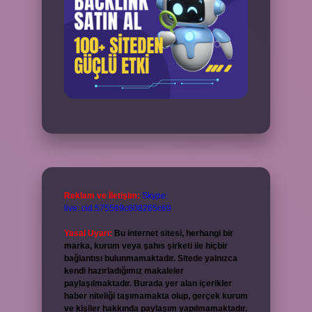
Reklam ve İletişim:
Skype:
live:.cid.575569c608265c69
Yasal Uyarı:
Bu internet sitesi, herhangi bir
marka, kurum veya şahıs şirketi ile hiçbir
bağlantısı bulunmamaktadır. Sitede yalnızca
kendi hazırladığımız makaleler
paylaşılmaktadır. Burada yer alan içerikler
haber niteliği taşımamakta olup, gerçek kurum
ve kişiler hakkında paylaşım yapılmamaktadır.