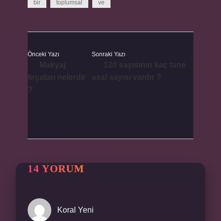
bir
toplumsal
ve
Önceki Yazı
Sonraki Yazı
Makyaj
120 sayısının kaç tane
fırçaları nelerdir
asal sayısı vardır ?
?
14 YORUM
Koral Yeni