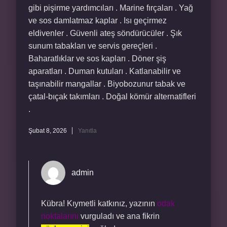
gibi pişirme yardımcıları . Marine fırçaları . Yağ
ve sos damlatmaz kaplar . Isı geçirmez
eldivenler . Güvenli ateş söndürücüler . Şık
sunum tabakları ve servis gereçleri .
Baharatlıklar ve sos kapları . Döner şiş
aparatları . Duman kutuları . Katlanabilir ve
taşınabilir mangallar . Biyobozunur tabak ve
çatal-bıçak takımları . Doğal kömür alternatifleri
.
Şubat 8, 2026
Yanıtla
admin
Kübra! Kıymetli katkınız, yazının
odak
noktalarını
vurguladı ve ana fikrin