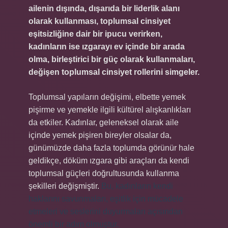
ailenin dışında, dışarıda bir liderlik alanı
olarak kullanması, toplumsal cinsiyet
eşitsizliğine dair bir ipucu verirken,
kadınların ise ızgarayı ev içinde bir arada
olma, birleştirici bir güç olarak kullanmaları,
değişen toplumsal cinsiyet rollerini simgeler.
Toplumsal yapıların değişimi, elbette yemek
pişirme ve yemekle ilgili kültürel alışkanlıkları
da etkiler. Kadınlar, geleneksel olarak aile
içinde yemek pişiren bireyler olsalar da,
günümüzde daha fazla toplumda görünür hale
geldikçe, döküm ızgara gibi araçları da kendi
toplumsal güçleri doğrultusunda kullanma
şekilleri değişmiştir.
Bu, kadınların kendi
haklarını savunmaları, eşitlik için mücadele
etmeleri ve seslerini duyurmaları açısından
önemli bir adım olmuştur.