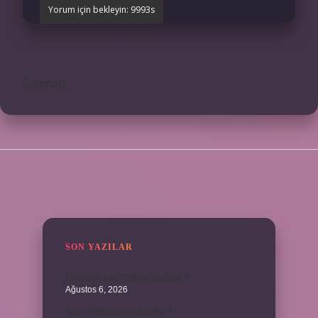
Sitemap
SIDEBAR
SON YAZILAR
Dünyada kaç cesit baharat var ?
Ağustos 6, 2026
Avon Care nereye sürülür ?