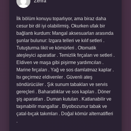
Zehra
İlk bölüm konuyu toparlıyor, ama biraz daha
cesur bir dil iyi olabilirmiş. Okurken ufak bir
bağlantı kurdum: Mangal aksesuarları arasında
şunlar bulunur: Izgara telleri ve kılıf setleri .
Tutuşturma likit ve kömürleri . Otomatik
ateşleyici aparatlar . Temizlik fırçaları ve setleri .
Eldiven ve maşa gibi pişirme yardımcıları .
Marine fırçaları . Yağ ve sos damlatmaz kaplar .
Isı geçirmez eldivenler . Güvenli ateş
söndürücüler . Şık sunum tabakları ve servis
gereçleri . Baharatlıklar ve sos kapları . Döner
şiş aparatları . Duman kutuları . Katlanabilir ve
taşınabilir mangallar . Biyobozunur tabak ve
çatal-bıçak takımları . Doğal kömür alternatifleri
.