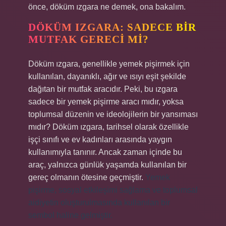
önce, döküm ızgara ne demek, ona bakalım.
DÖKÜM IZGARA: SADECE BIR
MUTFAK GERECI MI?
Döküm ızgara, genellikle yemek pişirmek için
kullanılan, dayanıklı, ağır ve ısıyı eşit şekilde
dağıtan bir mutfak aracıdır. Peki, bu ızgara
sadece bir yemek pişirme aracı mıdır, yoksa
toplumsal düzenin ve ideolojilerin bir yansıması
mıdır? Döküm ızgara, tarihsel olarak özellikle
işçi sınıfı ve ev kadınları arasında yaygın
kullanımıyla tanınır. Ancak zaman içinde bu
araç, yalnızca günlük yaşamda kullanılan bir
gereç olmanın ötesine geçmiştir.
Yemek
pişirme, sosyal etkileşimi sağlama ve toplumsal
aidiyetin oluşturulmasında kullanılan bir
sembol haline gelmiştir.