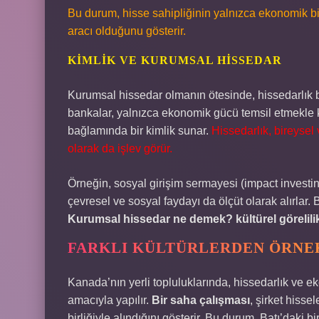
Bu durum, hisse sahipliğinin yalnızca ekonomik bir
aracı olduğunu gösterir.
KIMLIK VE KURUMSAL HISSEDAR
Kurumsal hissedar olmanın ötesinde, hissedarlık bir
bankalar, yalnızca ekonomik gücü temsil etmekle 
bağlamında bir kimlik sunar.
Hissedarlık, bireyse
olarak da işlev görür.
Örneğin, sosyal girişim sermayesi (impact invest
çevresel ve sosyal faydayı da ölçüt olarak alırlar.
Kurumsal hissedar ne demek? kültürel görelili
FARKLI KÜLTÜRLERDEN ÖRNE
Kanada’nın yerli topluluklarında, hissedarlık ve ek
amacıyla yapılır.
Bir saha çalışması
, şirket hissel
birliğiyle alındığını gösterir. Bu durum, Batı’daki b