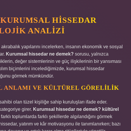
 KURUMSAL HISSEDAR
OJIK ANALIZI
ve akrabalık yapılarını incelerken, insanın ekonomik ve sosyal
ar.
Kurumsal hissedar ne demek?
sorusu, yalnızca
klerin, değer sistemlerinin ve güç ilişkilerinin bir yansıması
tılım biçimlerini incelediğimizde, kurumsal hissedar
unduğunu görmek mümkündür.
 ANLAMI VE KÜLTÜREL GÖRELILIK
hibi olan tüzel kişiliğe sahip kuruluşları ifade eder.
 kategoriye girer.
Kurumsal hissedar ne demek? kültürel
rklı toplumlarda farklı şekillerde algılandığını görmek
issedar, yatırım ve kâr motivasyonu ile tanımlanırken; bazı