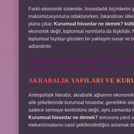
Farklı ekonomik sistemler, hissedarlık biçimlerini ş
maksimizasyonuna odaklanırken, İskandinav ülkeler
plana çıkar.
Kurumsal hissedar ne demek? kültür
ekonomik değil, toplumsal normlarla da ilişkilidir. N
toplumsal faydayı gözeten bir yaklaşım sunar ve bu,
adlandırılır.
Kendi gözlemlerime göre, farklı kültürlerde hissedar
oluştuğunu anlamak için güçlü bir araçtır.
AKRABALIK YAPILARI VE KURU
Antropolojik literatür, akrabalık ağlarının ekonomik
aile şirketlerinde kurumsal hissedar, genellikle ail
sadece sermaye kontrolünü değil, aynı zamanda topl
Kurumsal hissedar ne demek?
sorusuna yanıt ar
mekanizmalarını nasıl şekillendirdiğini anlamak ön