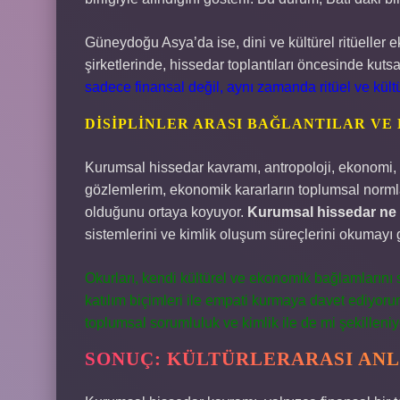
Güneydoğu Asya’da ise, dini ve kültürel ritüeller e
şirketlerinde, hissedar toplantıları öncesinde kutsal
sadece finansal değil, aynı zamanda ritüel ve kültür
DISIPLINLER ARASI BAĞLANTILAR VE
Kurumsal hissedar kavramı, antropoloji, ekonomi, so
gözlemlerim, ekonomik kararların toplumsal normlar, 
olduğunu ortaya koyuyor.
Kurumsal hissedar n
sistemlerini ve kimlik oluşum süreçlerini okumayı ge
Okurları, kendi kültürel ve ekonomik bağlamlarını 
katılım biçimleri ile empati kurmaya davet ediyoru
toplumsal sorumluluk ve kimlik ile de mi şekilleni
SONUÇ: KÜLTÜRLERARASI ANL