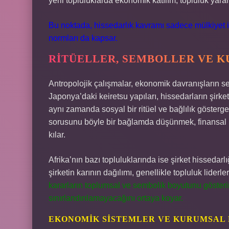
yerli topluluklarda ekonomik katılım, topluluk yararı
Bu noktada, hissedarlık kavramı sadece mülkiyet ili
normları da kapsar.
RITÜELLER, SEMBOLLER VE 
Antropolojik çalışmalar, ekonomik davranışların se
Japonya’daki keiretsu yapıları, hissedarların şirke
aynı zamanda sosyal bir ritüel ve bağlılık gösterge
sorusunu böyle bir bağlamda düşünmek, finansal 
kılar.
Afrika’nın bazı topluluklarında ise şirket hissedarlı
şirketin karının dağılımı, genellikle topluluk liderle
kararların toplumsal ve sembolik boyutunu gösteri
sınırlandırılamayacağını ortaya koyar.
EKONOMIK SISTEMLER VE KURUMSAL 