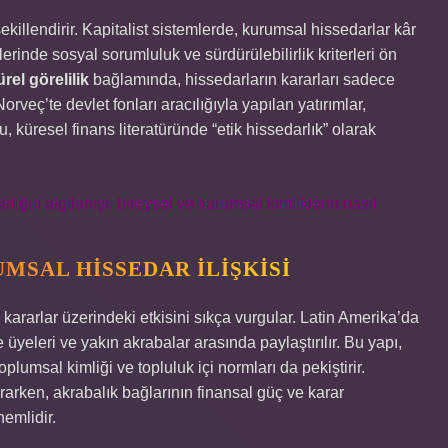
ekillendirir. Kapitalist sistemlerde, kurumsal hissedarlar kâr
inde sosyal sorumluluk ve sürdürülebilirlik kriterleri ön
el görelilik
bağlamında, hissedarların kararları sadece
orveç’te devlet fonları aracılığıyla yapılan yatırımlar,
 küresel finans literatüründe “etik hissedarlık” olarak
lığın algılanışı, bireysel ve kurumsal kimliklerin nasıl
MSAL HISSEDAR İLIŞKISI
 kararlar üzerindeki etkisini sıkça vurgular. Latin Amerika’da
e üyeleri ve yakın akrabalar arasında paylaştırılır. Bu yapı,
umsal kimliği ve topluluk içi normları da pekiştirir.
arken, akrabalık bağlarının finansal güç ve karar
emlidir.