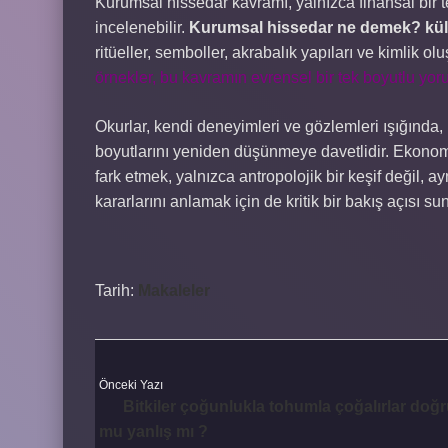
Kurumsal hissedar kavramı, yalnızca finansal bir t
incelenebilir.
Kurumsal hissedar ne demek? kültü
ritüeller, semboller, akrabalık yapıları ve kimlik olu
örnekler, bu kavramın evrensel bir tek boyutlu yo
Okurlar, kendi deneyimleri ve gözlemleri ışığında
boyutlarını yeniden düşünmeye davetlidir. Ekonomik 
fark etmek, yalnızca antropolojik bir keşif değil
kararlarını anlamak için de kritik bir bakış açısı sun
Tarih:
Makaleler
Önceki Yazı
Bitkiler çoğunlukla tohumla çoğalırlar doğ
mu yanlış mı ?