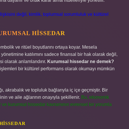
na dayanır ve ortak karar alma ritüelleriyle yönetilir.
şkisini değil, kimlik, toplumsal sorumluluk ve kültürel
KURUMSAL HISSEDAR
mbolik ve ritüel boyutlarını ortaya koyar. Mesela
t yönetimine katılımını sadece finansal bir hak olarak değil,
si olarak anlamlandırır.
Kurumsal hissedar ne demek?
işlemleri bir kültürel performans olarak okumayı mümkün
ğı, akrabalık ve topluluk bağlarıyla iç içe geçmiştir. Bir
rinin ve aile ağlarının onayıyla şekillenir.
Bu, ekonomik
r ve kurumsal hissedar kavramının evrensel bir yorumla
HISSEDAR