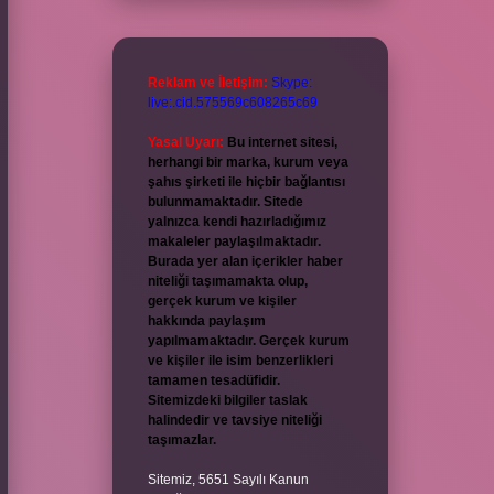
Reklam ve İletişim:
Skype:
live:.cid.575569c608265c69
Yasal Uyarı:
Bu internet sitesi,
herhangi bir marka, kurum veya
şahıs şirketi ile hiçbir bağlantısı
bulunmamaktadır. Sitede
yalnızca kendi hazırladığımız
makaleler paylaşılmaktadır.
Burada yer alan içerikler haber
niteliği taşımamakta olup,
gerçek kurum ve kişiler
hakkında paylaşım
yapılmamaktadır. Gerçek kurum
ve kişiler ile isim benzerlikleri
tamamen tesadüfidir.
Sitemizdeki bilgiler taslak
halindedir ve tavsiye niteliği
taşımazlar.
Sitemiz, 5651 Sayılı Kanun