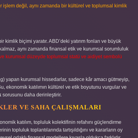
 işlem değil, aynı zamanda bir kültürel ve toplumsal kimlik
 kimlik biçimi yaratır. ABD’deki yatırım fonları ve büyük
kalmaz, aynı zamanda finansal etik ve kurumsal sorumluluk
l ve kurumsal düzeyde toplumsal statü ve aidiyet sembolü
ing) yapan kurumsal hissedarlar, sadece kâr amacı gütmeyip,
 Bu, ekonomik katılımın kültürel ve etik boyutunu vurgular ve
k
sorusunu daha derinleştirir.
KLER VE SAHA ÇALIŞMALARI
onomik katılım, topluluk kolektifinin refahını güçlendirme
erinin topluluk toplantılarında tartışıldığını ve kararların oy
ireysel odaklı finansal modellere kıyasla oldukça farklıdır.