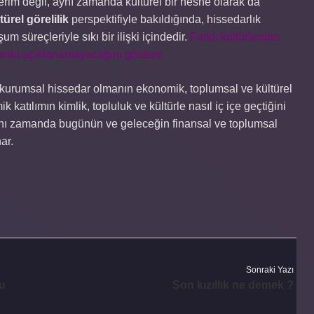
erim değil, aynı zamanda kültürel bir nesne olarak da
rel görelilik
perspektifiyle bakıldığında, hissedarlık
şum süreçleriyle sıkı bir ilişki içindedir.
Farklı kültürlerden
rumla açıklanamayacağını gösterir.
, kurumsal hissedar olmanın ekonomik, toplumsal ve kültürel
katılımın kimlik, topluluk ve kültürle nasıl iç içe geçtiğini
, aynı zamanda bugünün ve geleceğin finansal ve toplumsal
ar.
Sonraki Yazı
ru
Son kızıllık ne demek ?