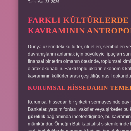
Tarih: Mart 23, 2026
FARKLI KÜLTÜRLERDE
KAVRAMININ ANTROPOL
Dünya üzerindeki kültürler, ritüelleri, sembolleri 
davranışlarını anlamak için büyüleyici ipuçları sun
finansal bir terim olmanın ötesinde, toplumsal kimli
olarak okunabilir. Farklı toplulukların ekonomik ka
kavramının kültürler arası çeşitliliğe nasıl dok
KURUMSAL HISSEDARIN TEMEL
Kurumsal hissedar, bir şirketin sermayesinde pay sa
Bankalar, yatırım fonları, vakıflar veya şirketler bu
görelilik
bağlamında incelendiğinde, bu kavramın fa
mümkündür. Örneğin Batı kapitalist sistemlerinde h