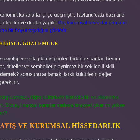
konomik kararlarla iç içe geçmiştir. Tayland’daki bazı aile
 ritüeller ve dualar yapılır.
Bu, kurumsal hissedar olmanın
el bir boyut taşıdığını gösterir.
 KIŞISEL GÖZLEMLER
syoloji ve etik gibi disiplinleri birbirine bağlar. Benim
ritüeller ve sembollerle ayrılmaz bir şekilde ilişkili
e demek?
sorusunu anlamak, farklı kültürlerin değer
rektirir.
sorgulamaya, diğer kültürlerin hissedarlık ve ekonomik
m. Sizce, finansal kararlar sadece bireysel çıkar mı yoksa
yor?
AYIŞ VE KURUMSAL HISSEDARLIK