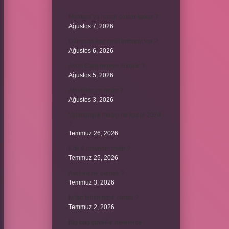
Mantara’ya hangi doktor bakar ?
Ağustos 7, 2026
Dünyada kaç cesit baharat var ?
Ağustos 6, 2026
Avon Care nereye sürülür ?
Ağustos 5, 2026
Alevilikte pir nedir ?
Ağustos 3, 2026
Vatandaşlık maaşı ne kadar 2024
?
Temmuz 26, 2026
Kök 9 rasyonel midir ?
Temmuz 25, 2026
Avel kız ne demek ?
Temmuz 3, 2026
İyi bir lehim nasıl olmalı ?
Temmuz 2, 2026
Big bag çuvallar nerelerde