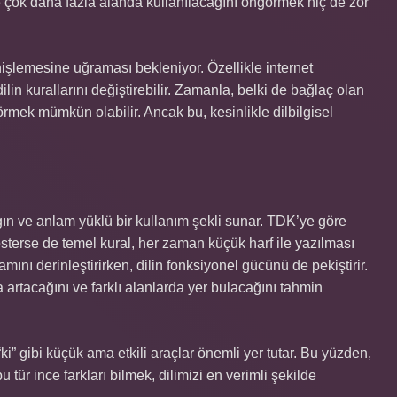
 çok daha fazla alanda kullanılacağını öngörmek hiç de zor
enişlemesine uğraması bekleniyor. Özellikle internet
dilin kurallarını değiştirebilir. Zamanla, belki de bağlaç olan
görmek mümkün olabilir. Ancak bu, kesinlikle dilbilgisel
ın ve anlam yüklü bir kullanım şekli sunar. TDK’ye göre
österse de temel kural, her zaman küçük harf ile yazılması
mını derinleştirirken, dilin fonksiyonel gücünü de pekiştirir.
 artacağını ve farklı alanlarda yer bulacağını tahmin
ki” gibi küçük ama etkili araçlar önemli yer tutar. Bu yüzden,
 tür ince farkları bilmek, dilimizi en verimli şekilde