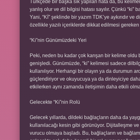
Türkçede bir başka sık yapılan hata da, bu kelimeni
yanlış olur ve dil bilgisi hatası sayılır. Çünkü “k
Yani, “Kİ” şeklinde bir yazım TDK’ye aykırıdır ve di
özellikle yazılı içeriklerde dikkat edilmesi gereken t
“Ki”nin Günümüzdeki Yeri
Peki, neden bu kadar çok karışan bir kelime oldu 
genişledi. Günümüzde, “ki” kelimesi sadece dilbil
kullanılıyor. Herhangi bir olayın ya da durumun ardı
güçlendiriyor ve okuyucuya ya da dinleyiciye daha 
etkilerken aynı zamanda iletişimin daha etkili olma
Gelecekte “Ki”nin Rolü
Gelecek yıllarda, dildeki bağlaçların daha da ya
kullanılacağı kesin gibi görünüyor. Dijitalleşme ve
vurucu olmaya başladı. Bu, bağlaçların ve bağlamla