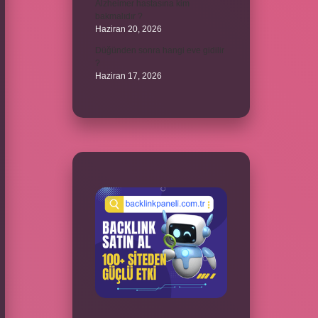
Alzheimer hastasına kim
bakmalıdır ?
Haziran 20, 2026
Düğünden sonra hangi eve gidilir
?
Haziran 17, 2026