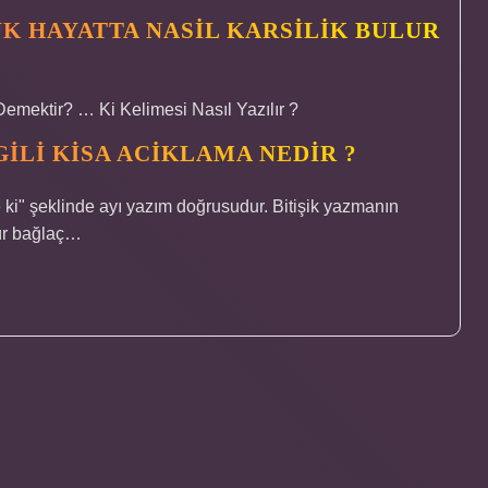
UK HAYATTA NASIL KARSILIK BULUR
mektir? … Ki Kelimesi Nasıl Yazılır ?
LGILI KISA ACIKLAMA NEDIR ?
e ki" şeklinde ayı yazım doğrusudur. Bitişik yazmanın
tür bağlaç…