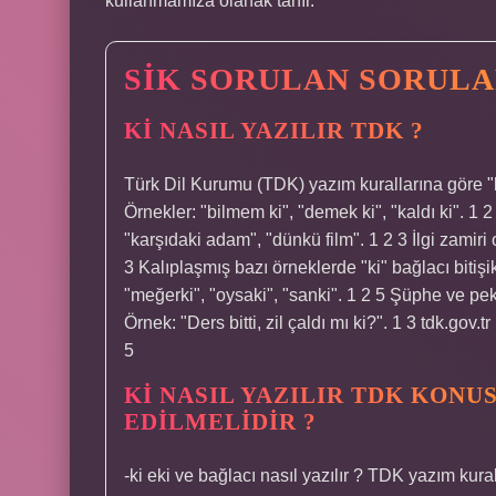
kullanmamıza olanak tanır.
SIK SORULAN SORUL
KI NASIL YAZILIR TDK ?
Türk Dil Kurumu (TDK) yazım kurallarına göre "ki"
Örnekler: "bilmem ki", "demek ki", "kaldı ki". 1 2 
"karşıdaki adam", "dünkü film". 1 2 3 İlgi zamiri 
3 Kalıplaşmış bazı örneklerde "ki" bağlacı bitişik
"meğerki", "oysaki", "sanki". 1 2 5 Şüphe ve peki
Örnek: "Ders bitti, zil çaldı mı ki?". 1 3 tdk.gov
5
KI NASIL YAZILIR TDK KON
EDILMELIDIR ?
-ki eki ve bağlacı nasıl yazılır ? TDK yazım kurall