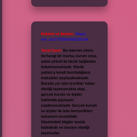
Reklam ve İletişim:
Skype:
live:.cid.575569c608265c69
Yasal Uyarı:
Bu internet sitesi,
herhangi bir marka, kurum veya
şahıs şirketi ile hiçbir bağlantısı
bulunmamaktadır. Sitede
yalnızca kendi hazırladığımız
makaleler paylaşılmaktadır.
Burada yer alan içerikler haber
niteliği taşımamakta olup,
gerçek kurum ve kişiler
hakkında paylaşım
yapılmamaktadır. Gerçek kurum
ve kişiler ile isim benzerlikleri
tamamen tesadüfidir.
Sitemizdeki bilgiler taslak
halindedir ve tavsiye niteliği
taşımazlar.