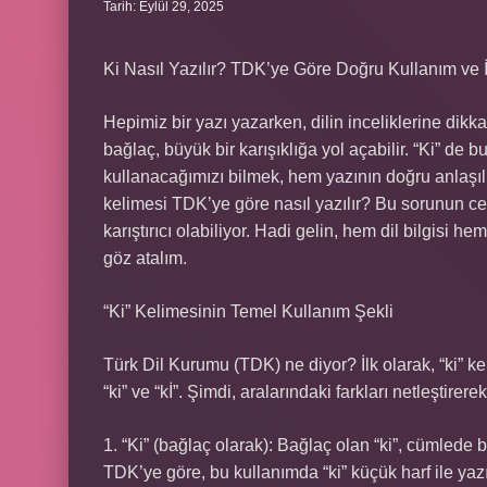
Tarih: Eylül 29, 2025
Ki Nasıl Yazılır? TDK’ye Göre Doğru Kullanım ve İ
Hepimiz bir yazı yazarken, dilin inceliklerine dikk
bağlaç, büyük bir karışıklığa yol açabilir. “Ki” de bu
kullanacağımızı bilmek, hem yazının doğru anlaşılma
kelimesi TDK’ye göre nasıl yazılır? Bu sorunun ce
karıştırıcı olabiliyor. Hadi gelin, hem dil bilgisi 
göz atalım.
“Ki” Kelimesinin Temel Kullanım Şekli
Türk Dil Kurumu (TDK) ne diyor? İlk olarak, “ki” k
“ki” ve “kİ”. Şimdi, aralarındaki farkları netleştire
1. “Ki” (bağlaç olarak): Bağlaç olan “ki”, cümlede
TDK’ye göre, bu kullanımda “ki” küçük harf ile yazı