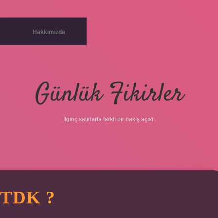
Hakkımızda
Günlük Fikirler
İlginç satırlarla farklı bir bakış açısı.
 TDK ?