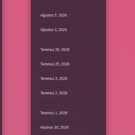
Avon Care nereye sürülür ?
Ağustos 5, 2026
Alevilikte pir nedir ?
Ağustos 3, 2026
Vatandaşlık maaşı ne kadar 2024
?
Temmuz 26, 2026
Kök 9 rasyonel midir ?
Temmuz 25, 2026
Avel kız ne demek ?
Temmuz 3, 2026
İyi bir lehim nasıl olmalı ?
Temmuz 2, 2026
Big bag çuvallar nerelerde
kullanılır ?
Temmuz 1, 2026
Alüminyuma ne yapıştırır ?
Haziran 30, 2026