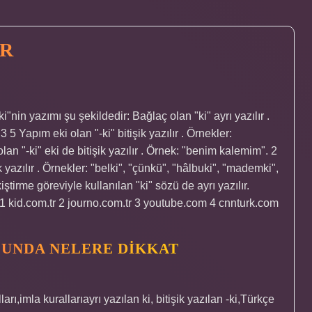
AR
nin yazımı şu şekildedir: Bağlaç olan "ki" ayrı yazılır .
3 5 Yapım eki olan "-ki" bitişik yazılır . Örnekler:
olan "-ki" eki de bitişik yazılır . Örnek: "benim kalemim". 2
 yazılır . Örnekler: "belki", "çünkü", "hâlbuki", "mademki",
ştirme göreviyle kullanılan "ki" sözü de ayrı yazılır.
.tr 1 kid.com.tr 2 journo.com.tr 3 youtube.com 4 cnnturk.com
USUNDA NELERE DIKKAT
arı,imla kurallarıayrı yazılan ki, bitişik yazılan -ki,Türkçe