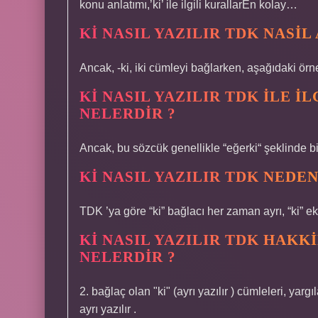
konu anlatımı,’ki’ ile ilgili kurallarEn kolay…
KI NASIL YAZILIR TDK NASIL
Ancak, -ki, iki cümleyi bağlarken, aşağıdaki örne
KI NASIL YAZILIR TDK ILE I
NELERDIR ?
Ancak, bu sözcük genellikle “eğerki“ şeklinde biti
KI NASIL YAZILIR TDK NEDE
TDK ’ya göre “ki” bağlacı her zaman ayrı, “ki” eki i
KI NASIL YAZILIR TDK HAK
NELERDIR ?
2. bağlaç olan "ki" (ayrı yazılır ) cümleleri, yarg
ayrı yazılır .