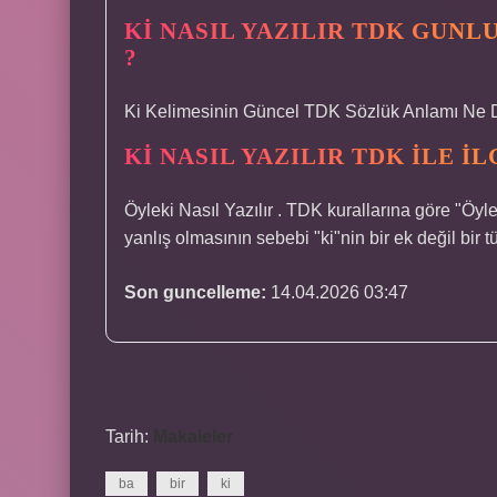
KI NASIL YAZILIR TDK GUNL
?
Ki Kelimesinin Güncel TDK Sözlük Anlamı Ne De
KI NASIL YAZILIR TDK ILE I
Öyleki Nasıl Yazılır . TDK kurallarına göre "Öyl
yanlış olmasının sebebi "ki"nin bir ek değil bir 
Son guncelleme:
14.04.2026 03:47
Tarih:
Makaleler
ba
bir
ki