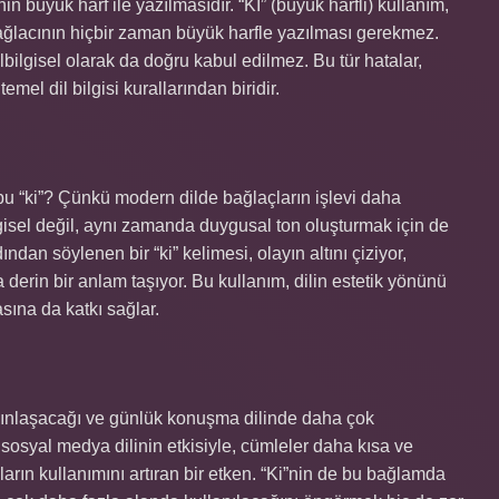
n büyük harf ile yazılmasıdır. “Kİ” (büyük harfli) kullanım,
i” bağlacının hiçbir zaman büyük harfle yazılması gerekmez.
lbilgisel olarak da doğru kabul edilmez. Bu tür hatalar,
emel dil bilgisi kurallarından biridir.
bu “ki”? Çünkü modern dilde bağlaçların işlevi daha
gisel değil, aynı zamanda duygusal ton oluşturmak için de
ndan söylenen bir “ki” kelimesi, olayın altını çiziyor,
derin bir anlam taşıyor. Bu kullanım, dilin estetik yönünü
sına da katkı sağlar.
ygınlaşacağı ve günlük konuşma dilinde daha çok
 sosyal medya dilinin etkisiyle, cümleler daha kısa ve
rın kullanımını artıran bir etken. “Ki”nin de bu bağlamda