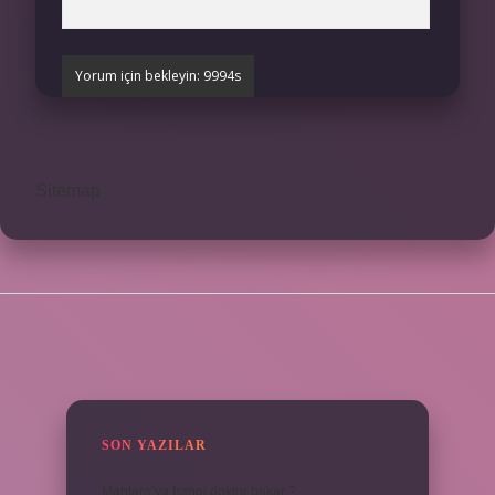
Sitemap
SIDEBAR
SON YAZILAR
Mantara’ya hangi doktor bakar ?