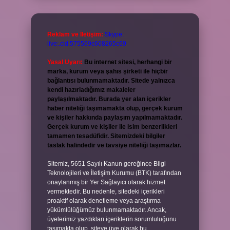
Reklam ve İletişim:
Skype:
live:.cid.575569c608265c69
Yasal Uyarı:
Bu internet sitesi, herhangi bir
marka, kurum veya şahıs şirketi ile hiçbir
bağlantısı bulunmamaktadır. Sitede yalnızca
kendi hazırladığımız makaleler
paylaşılmaktadır. Burada yer alan içerikler
haber niteliği taşımamakta olup, gerçek kurum
ve kişiler hakkında paylaşım yapılmamaktadır.
Gerçek kurum ve kişiler ile isim benzerlikleri
tamamen tesadüfidir. Sitemizdeki bilgiler
taslak halindedir ve tavsiye niteliği taşımazlar.
Sitemiz, 5651 Sayılı Kanun gereğince Bilgi
Teknolojileri ve İletişim Kurumu (BTK) tarafından
onaylanmış bir Yer Sağlayıcı olarak hizmet
vermektedir. Bu nedenle, sitedeki içerikleri
proaktif olarak denetleme veya araştırma
yükümlülüğümüz bulunmamaktadır. Ancak,
üyelerimiz yazdıkları içeriklerin sorumluluğunu
taşımakta olup, siteye üye olarak bu