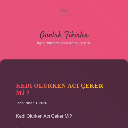
menüyü
aç
Anasayfa
Günlük Fikirler
Gizlilik Politikası
İlginç satırlarla farklı bir bakış açısı.
Yasal Uyarı
Hakkımızda
KEDI ÖLÜRKEN ACI ÇEKER
MI ?
Tarih: Nisan 1, 2026
Kedi Ölürken Acı Çeker Mi?