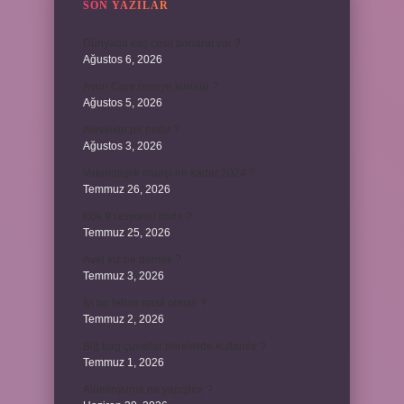
SON YAZILAR
Dünyada kaç cesit baharat var ?
Ağustos 6, 2026
Avon Care nereye sürülür ?
Ağustos 5, 2026
Alevilikte pir nedir ?
Ağustos 3, 2026
Vatandaşlık maaşı ne kadar 2024 ?
Temmuz 26, 2026
Kök 9 rasyonel midir ?
Temmuz 25, 2026
Avel kız ne demek ?
Temmuz 3, 2026
İyi bir lehim nasıl olmalı ?
Temmuz 2, 2026
Big bag çuvallar nerelerde kullanılır ?
Temmuz 1, 2026
Alüminyuma ne yapıştırır ?