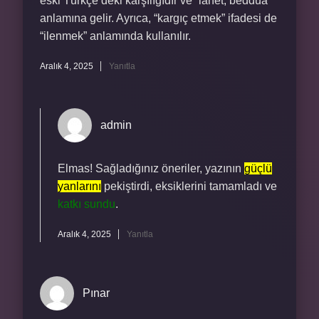
eski Türkçe’deki karşılığıdır ve “lanet, beddua”
anlamına gelir. Ayrıca, “kargıç etmek” ifadesi de
“ilenmek” anlamında kullanılır.
Aralık 4, 2025
Yanıtla
admin
Elmas! Sağladığınız öneriler, yazının
güçlü
yanlarını
pekiştirdi, eksiklerini tamamladı ve
katkı sundu
.
Aralık 4, 2025
Yanıtla
Pınar