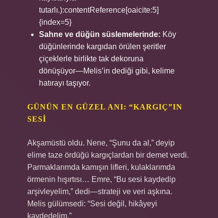
tutarlı.):contentReference[oaicite:5]
{index=5}
Sahne ve düğün süslemelerinde:
Köy
düğünlerinde kargıdan örülen şeritler
çiçeklerle birlikte tak dekoruna
dönüşüyor—Melis’in dediği gibi, kelime
hatırayı taşıyor.
GÜNÜN EN GÜZEL ANI: “KARGIÇ”IN
SESI
Akşamüstü oldu. Nene, “Şunu da al,” deyip
elime taze ördüğü kargıçlardan bir demet verdi.
Parmaklarımda kamışın lifleri, kulaklarımda
örmenin hışırtısı… Emre, “Bu sesi kaydedip
arşivleyelim,” dedi—strateji ve veri aşkına.
Melis gülümsedi: “Sesi değil, hikâyeyi
kaydedelim.”