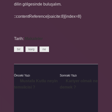
dilin gölgesinde buluşalım.
::contentReference[oaicite:8]{index=8}
Tarih:
Makaleler
bir
karg
ne
Önceki Yazı
Sonraki Yazı
Mustafa Kutlu neyin
Kariyer olmak ne
temsilcisi ?
demek ?