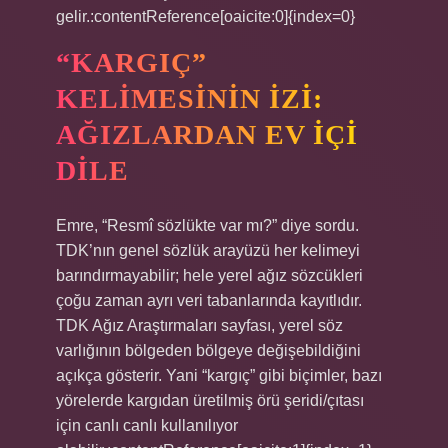
gelir.:contentReference[oaicite:0]{index=0}
“KARGIÇ”
KELIMESININ IZI:
AĞIZLARDAN EV IÇI
DILE
Emre, “Resmî sözlükte var mı?” diye sordu.
TDK’nın genel sözlük arayüzü her kelimeyi
barındırmayabilir; hele yerel ağız sözcükleri
çoğu zaman ayrı veri tabanlarında kayıtlıdır.
TDK Ağız Araştırmaları sayfası, yerel söz
varlığının bölgeden bölgeye değişebildiğini
açıkça gösterir. Yani “kargıç” gibi biçimler, bazı
yörelerde kargıdan üretilmiş örü şeridi/çıtası
için canlı canlı kullanılıyor