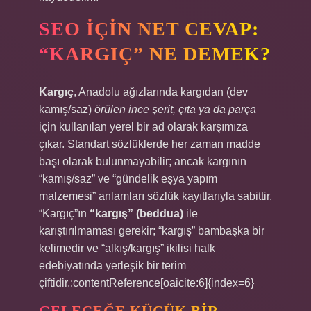
SEO IÇIN NET CEVAP:
“KARGIÇ” NE DEMEK?
Kargıç
, Anadolu ağızlarında kargıdan (dev
kamış/saz)
örülen ince şerit, çıta ya da parça
için kullanılan yerel bir ad olarak karşımıza
çıkar. Standart sözlüklerde her zaman madde
başı olarak bulunmayabilir; ancak kargının
“kamış/saz” ve “gündelik eşya yapım
malzemesi” anlamları sözlük kayıtlarıyla sabittir.
“Kargıç”ın
“kargış” (beddua)
ile
karıştırılmaması gerekir; “kargış” bambaşka bir
kelimedir ve “alkış/kargış” ikilisi halk
edebiyatında yerleşik bir terim
çiftidir.:contentReference[oaicite:6]{index=6}