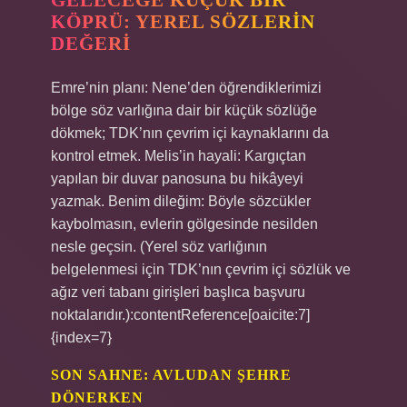
GELECEĞE KÜÇÜK BIR
KÖPRÜ: YEREL SÖZLERIN
DEĞERI
Emre’nin planı: Nene’den öğrendiklerimizi
bölge söz varlığına dair bir küçük sözlüğe
dökmek; TDK’nın çevrim içi kaynaklarını da
kontrol etmek. Melis’in hayali: Kargıçtan
yapılan bir duvar panosuna bu hikâyeyi
yazmak. Benim dileğim: Böyle sözcükler
kaybolmasın, evlerin gölgesinde nesilden
nesle geçsin. (Yerel söz varlığının
belgelenmesi için TDK’nın çevrim içi sözlük ve
ağız veri tabanı girişleri başlıca başvuru
noktalarıdır.):contentReference[oaicite:7]
{index=7}
SON SAHNE: AVLUDAN ŞEHRE
DÖNERKEN