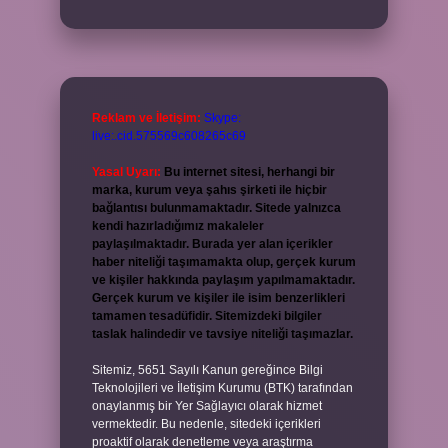
Reklam ve İletişim:
Skype:
live:.cid.575569c608265c69
Yasal Uyarı:
Bu internet sitesi, herhangi bir
marka, kurum veya şahıs şirketi ile hiçbir
bağlantısı bulunmamaktadır. Sitede yalnızca
kendi hazırladığımız makaleler
paylaşılmaktadır. Burada yer alan içerikler
haber niteliği taşımamakta olup, gerçek kurum
ve kişiler hakkında paylaşım yapılmamaktadır.
Gerçek kurum ve kişiler ile isim benzerlikleri
tamamen tesadüfidir. Sitemizdeki bilgiler
taslak halindedir ve tavsiye niteliği taşımazlar.
Sitemiz, 5651 Sayılı Kanun gereğince Bilgi
Teknolojileri ve İletişim Kurumu (BTK) tarafından
onaylanmış bir Yer Sağlayıcı olarak hizmet
vermektedir. Bu nedenle, sitedeki içerikleri
proaktif olarak denetleme veya araştırma