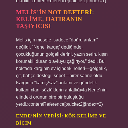
olabilir.:contentReference[oaicite:1]{index=1}
MELIS’IN NOT DEFTERI:
KELIME, HATIRANIN
TAŞIYICISI
Melis için mesele, sadece “doğru anlam”
değildi. “Nene ‘kargıç’ dediğinde,
çocukluğunun gölgeliklerini, yazın serin, kışın
korunaklı duran o avluyu çağırıyor,” dedi. Bu
noktada kargının ev içindeki rolleri—gölgelik,
çit, bahçe desteği, sepet—birer sahne oldu.
Kargının “kamış/saz” anlamı ve gündelik
kullanımları, sözlüklerin anlattığıyla Nene’nin
elindeki örünün bire bir buluştuğu
yerdi.:contentReference[oaicite:2]{index=2}
EMRE’NIN VERISI: KÖK KELIME VE
BIÇIM