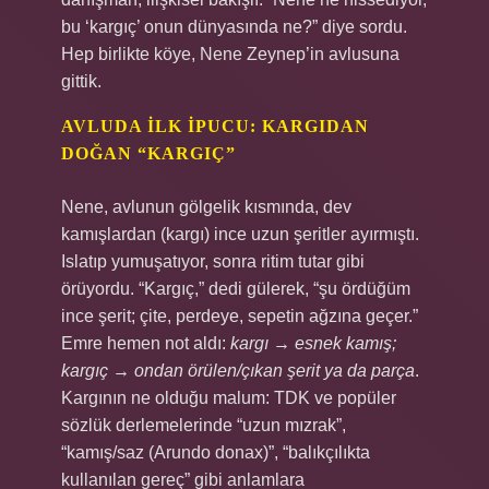
bu ‘kargıç’ onun dünyasında ne?” diye sordu.
Hep birlikte köye, Nene Zeynep’in avlusuna
gittik.
AVLUDA ILK IPUCU: KARGIDAN
DOĞAN “KARGIÇ”
Nene, avlunun gölgelik kısmında, dev
kamışlardan (kargı) ince uzun şeritler ayırmıştı.
Islatıp yumuşatıyor, sonra ritim tutar gibi
örüyordu. “Kargıç,” dedi gülerek, “şu ördüğüm
ince şerit; çite, perdeye, sepetin ağzına geçer.”
Emre hemen not aldı:
kargı → esnek kamış;
kargıç → ondan örülen/çıkan şerit ya da parça
.
Kargının ne olduğu malum: TDK ve popüler
sözlük derlemelerinde “uzun mızrak”,
“kamış/saz (Arundo donax)”, “balıkçılıkta
kullanılan gereç” gibi anlamlara