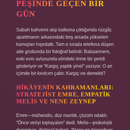
PEŞINDE GEÇEN BIR
GÜN
Sabah kahvemi alıp balkona çıktığımda rüzgâr,
apartmanın arkasındaki boş arsada yükselen
kamışları hışırdattı. Tam o sırada telefona düşen
aile grubunda bir fotoğraf belirdi: Babaannem,
eski evin avlusunda elindeki örme bir şeridi
gösteriyor ve “Kargıç yaptık yine!” yazıyor. O an
içimde bir kıvılcım çaktı:
Kargıç
ne demekti?
HIKÂYENIN KAHRAMANLARI:
STRATEJIST EMRE, EMPATIK
MELIS VE NENE ZEYNEP
Emre—mühendis, düz mantık, çözüm odaklı.
“Önce veriyi toplayalım” dedi. Melis—psikolojik
danışman, ilişkisel bakışlı. “Nene ne hissediyor,