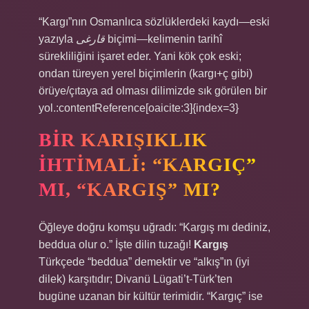
“Kargı”nın Osmanlıca sözlüklerdeki kaydı—eski
yazıyla
قارغی
biçimi—kelimenin tarihî
sürekliliğini işaret eder. Yani kök çok eski;
ondan türeyen yerel biçimlerin (kargı+ç gibi)
örüye/çıtaya ad olması dilimizde sık görülen bir
yol.:contentReference[oaicite:3]{index=3}
BIR KARIŞIKLIK
IHTIMALI: “KARGIÇ”
MI, “KARGIŞ” MI?
Öğleye doğru komşu uğradı: “Kargış mı dediniz,
beddua olur o.” İşte dilin tuzağı!
Kargış
Türkçede “beddua” demektir ve “alkış”ın (iyi
dilek) karşıtıdır; Divanü Lügati’t-Türk’ten
bugüne uzanan bir kültür terimidir. “Kargıç” ise