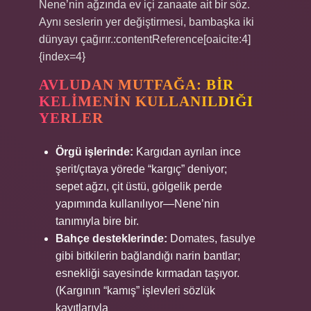
Nene’nin ağzında ev içi zanaate ait bir söz.
Aynı seslerin yer değiştirmesi, bambaşka iki
dünyayı çağırır.:contentReference[oaicite:4]
{index=4}
AVLUDAN MUTFAĞA: BIR
KELIMENIN KULLANILDIĞI
YERLER
Örgü işlerinde:
Kargıdan ayrılan ince
şerit/çıtaya yörede “kargıç” deniyor;
sepet ağzı, çit üstü, gölgelik perde
yapımında kullanılıyor—Nene’nin
tanımıyla bire bir.
Bahçe desteklerinde:
Domates, fasulye
gibi bitkilerin bağlandığı narin bantlar;
esnekliği sayesinde kırmadan taşıyor.
(Kargının “kamış” işlevleri sözlük
kayıtlarıyla