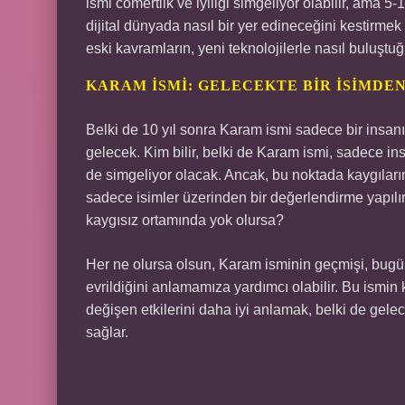
ismi cömertlik ve iyiliği simgeliyor olabilir, ama 5
dijital dünyada nasıl bir yer edineceğini kestirmek
eski kavramların, yeni teknolojilerle nasıl buluştu
KARAM İSMI: GELECEKTE BIR İSIMDEN
Belki de 10 yıl sonra Karam ismi sadece bir insanın
gelecek. Kim bilir, belki de Karam ismi, sadece ins
de simgeliyor olacak. Ancak, bu noktada kaygıları
sadece isimler üzerinden bir değerlendirme yapılır
kaygısız ortamında yok olursa?
Her ne olursa olsun, Karam isminin geçmişi, bugün 
evrildiğini anlamamıza yardımcı olabilir. Bu ismin
değişen etkilerini daha iyi anlamak, belki de ge
sağlar.