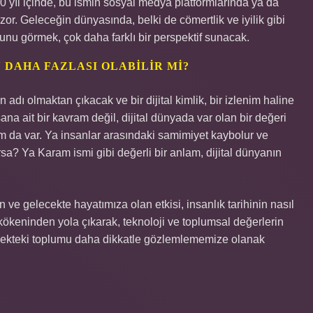
-10 yıl içinde, bu ismin sosyal medya platformlarında ya da
 zor. Geleceğin dünyasında, belki de cömertlik ve iyilik gibi
ğunu görmek, çok daha farklı bir perspektif sunacak.
 DAHA FAZLASI OLABILIR MI?
 adı olmaktan çıkacak ve bir dijital kimlik, bir izlenim haline
ana ait bir kavram değil, dijital dünyada var olan bir değeri
m da var. Ya insanlar arasındaki samimiyet kaybolur ve
sa? Ya Karam ismi gibi değerli bir anlam, dijital dünyanın
ve gelecekte hayatımıza olan etkisi, insanlık tarihinin nasıl
 kökeninden yola çıkarak, teknoloji ve toplumsal değerlerin
lecekteki toplumu daha dikkatle gözlemlememize olanak