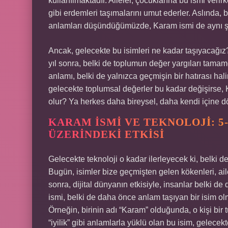
kullanılmaktadır. Aileler, çocuklarına bu ismi veri
gibi erdemleri taşımalarını umut ederler. Aslında, b
anlamları düşündüğümüzde, Karam ismi de aynı şekil
Ancak, gelecekte bu isimleri ne kadar taşıyacağız
yıl sonra, belki de toplumun değer yargıları tamame
anlamı, belki de yalnızca geçmişin bir hatırası hal
gelecekte toplumsal değerler bu kadar değişirse, 
olur? Ya herkes daha bireysel, daha kendi içine dö
KARAM İSMI VE TEKNOLOJI: 5-
ÜZERINDEKI ETKISI
Gelecekte teknoloji o kadar ilerleyecek ki, belki d
Bugün, isimler bize geçmişten gelen kökenleri, aile 
sonra, dijital dünyanın etkisiyle, insanlar belki d
ismi, belki de daha önce anlam taşıyan bir isim olma
Örneğin, birinin adı “Karam” olduğunda, o kişi bir tür
“iyilik” gibi anlamlarla yüklü olan bu isim, gelecekt