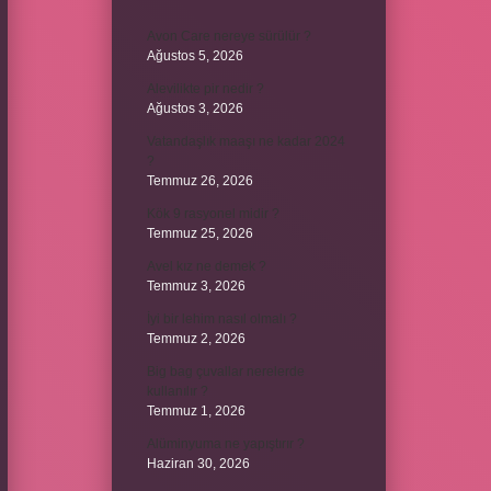
Avon Care nereye sürülür ?
Ağustos 5, 2026
Alevilikte pir nedir ?
Ağustos 3, 2026
Vatandaşlık maaşı ne kadar 2024
?
Temmuz 26, 2026
Kök 9 rasyonel midir ?
Temmuz 25, 2026
Avel kız ne demek ?
Temmuz 3, 2026
İyi bir lehim nasıl olmalı ?
Temmuz 2, 2026
Big bag çuvallar nerelerde
kullanılır ?
Temmuz 1, 2026
Alüminyuma ne yapıştırır ?
Haziran 30, 2026