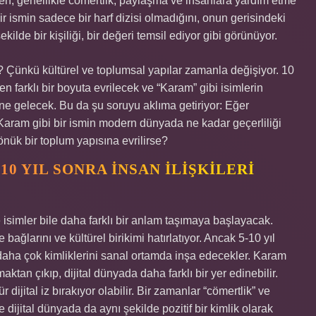
rken, genellikle cömertlik, paylaşma ve insanlara yardım etme
ir ismin sadece bir harf dizisi olmadığını, onun gerisindeki
de bir kişiliği, bir değeri temsil ediyor gibi görünüyor.
? Çünkü kültürel ve toplumsal yapılar zamanla değişiyor. 10
n farklı bir boyuta evrilecek ve “Karam” gibi isimlerin
ine gelecek. Bu da şu soruyu aklıma getiriyor: Eğer
Karam gibi bir ismin modern dünyada ne kadar geçerliliği
nük bir toplum yapısına evrilirse?
10 YIL SONRA İNSAN İLIŞKILERI
e isimler bile daha farklı bir anlam taşımaya başlayacak.
bağlarını ve kültürel birikimi hatırlatıyor. Ancak 5-10 yıl
e daha çok kimliklerini sanal ortamda inşa edecekler. Karam
ktan çıkıp, dijital dünyada daha farklı bir yer edinebilir.
 dijital iz bırakıyor olabilir. Bir zamanlar “cömertlik” ve
e dijital dünyada da aynı şekilde pozitif bir kimlik olarak