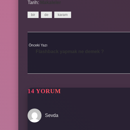
Tarih:
Makaleler
bir
de
karam
Önceki Yazı
Flashback yapmak ne demek ?
14 YORUM
Sevda