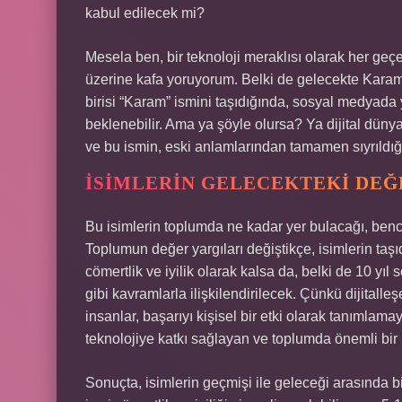
kabul edilecek mi?
Mesela ben, bir teknoloji meraklısı olarak her geçe
üzerine kafa yoruyorum. Belki de gelecekte Karam is
birisi “Karam” ismini taşıdığında, sosyal medyada ya
beklenebilir. Ama ya şöyle olursa? Ya dijital dünya
ve bu ismin, eski anlamlarından tamamen sıyrıldı
İSIMLERIN GELECEKTEKI DEĞE
Bu isimlerin toplumda ne kadar yer bulacağı, benc
Toplumun değer yargıları değiştikçe, isimlerin taşı
cömertlik ve iyilik olarak kalsa da, belki de 10 yıl 
gibi kavramlarla ilişkilendirilecek. Çünkü dijitall
insanlar, başarıyı kişisel bir etki olarak tanımlama
teknolojiye katkı sağlayan ve toplumda önemli bir i
Sonuçta, isimlerin geçmişi ile geleceği arasında 