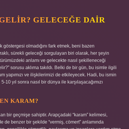
GELIR? GELECEĞE DAIR
k göstergesi olmadığını fark etmek, beni bazen
lı, sürekli geleceği sorgulayan biri olarak, her şeyin
türümüzdeki anlamı ve gelecekte nasıl şekilleneceği
 sorusu aklıma takıldı. Belki de bir gün, bu isimle ilgili
 yapımızı ve ilişkilerimizi de etkileyecek. Hadi, bu ismin
5-10 yıl sonra nasıl bir dünya ile karşılaşacağımızı
DEN KARAM?
n bir geçmişe sahiptir. Arapçadaki “karam” kelimesi,
çede de benzer bir şekilde “vermiş, cömert” anlamında