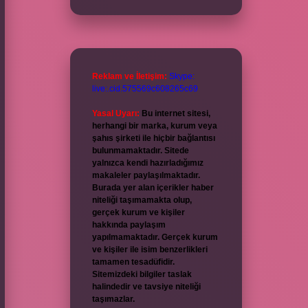
Reklam ve İletişim:
Skype:
live:.cid.575569c608265c69
Yasal Uyarı:
Bu internet sitesi,
herhangi bir marka, kurum veya
şahıs şirketi ile hiçbir bağlantısı
bulunmamaktadır. Sitede
yalnızca kendi hazırladığımız
makaleler paylaşılmaktadır.
Burada yer alan içerikler haber
niteliği taşımamakta olup,
gerçek kurum ve kişiler
hakkında paylaşım
yapılmamaktadır. Gerçek kurum
ve kişiler ile isim benzerlikleri
tamamen tesadüfidir.
Sitemizdeki bilgiler taslak
halindedir ve tavsiye niteliği
taşımazlar.