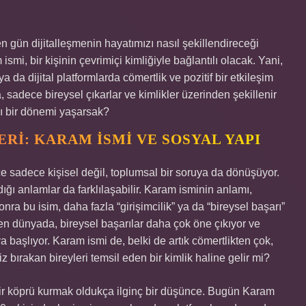
n gün dijitalleşmenin hayatımızı nasıl şekillendireceği
mi, bir kişinin çevrimiçi kimliğiyle bağlantılı olacak. Yani,
 da dijital platformlarda cömertlik ve pozitif bir etkileşim
, sadece bireysel çıkarlar ve kimlikler üzerinden şekillenir
ğı bir dönemi yaşarsak?
RI: KARAM İSMI VE SOSYAL YAPI
e sadece kişisel değil, toplumsal bir soruya da dönüşüyor.
dığı anlamlar da farklılaşabilir. Karam isminin anlamı,
sonra bu isim, daha fazla “girişimcilik” ya da “bireysel başarı”
eşen dünyada, bireysel başarılar daha çok öne çıkıyor ve
ya başlıyor. Karam ismi de, belki de artık cömertlikten çok,
z bırakan bireyleri temsil eden bir kimlik haline gelir mi?
bir köprü kurmak oldukça ilginç bir düşünce. Bugün Karam