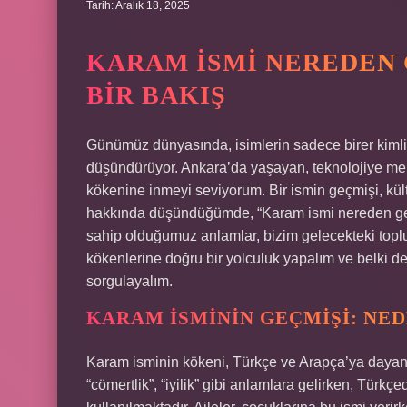
Tarih: Aralık 18, 2025
KARAM İSMI NEREDEN 
BIR BAKIŞ
Günümüz dünyasında, isimlerin sadece birer kimli
düşündürüyor. Ankara’da yaşayan, teknolojiye merak
kökenine inmeyi seviyorum. Bir ismin geçmişi, kül
hakkında düşündüğümde, “Karam ismi nereden gelir?”
sahip olduğumuz anlamlar, bizim gelecekteki toplum
kökenlerine doğru bir yolculuk yapalım ve belki de 
sorgulayalım.
KARAM İSMININ GEÇMIŞI: NE
Karam isminin kökeni, Türkçe ve Arapça’ya dayana
“cömertlik”, “iyilik” gibi anlamlara gelirken, Türk