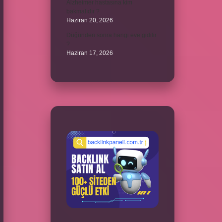
Alzheimer hastasına kim
bakmalıdır ?
Haziran 20, 2026
Düğünden sonra hangi eve gidilir
?
Haziran 17, 2026