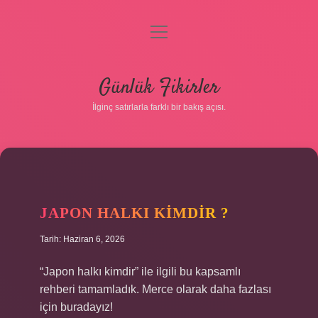
menüyü
aç
Anasayfa
Günlük Fikirler
Gizlilik Politikası
İlginç satırlarla farklı bir bakış açısı.
Yasal Uyarı
Hakkımızda
JAPON HALKI KIMDIR ?
Tarih: Haziran 6, 2026
“Japon halkı kimdir” ile ilgili bu kapsamlı
rehberi tamamladık. Merce olarak daha fazlası
için buradayız!