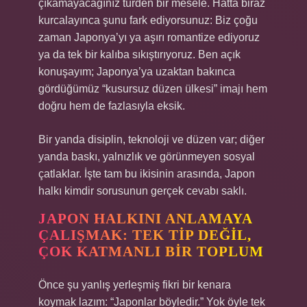
çıkamayacağınız türden bir mesele. Hatta biraz
kurcalayınca şunu fark ediyorsunuz: Biz çoğu
zaman Japonya’yı ya aşırı romantize ediyoruz
ya da tek bir kalıba sıkıştırıyoruz. Ben açık
konuşayım; Japonya’ya uzaktan bakınca
gördüğümüz “kusursuz düzen ülkesi” imajı hem
doğru hem de fazlasıyla eksik.
Bir yanda disiplin, teknoloji ve düzen var; diğer
yanda baskı, yalnızlık ve görünmeyen sosyal
çatlaklar. İşte tam bu ikisinin arasında, Japon
halkı kimdir sorusunun gerçek cevabı saklı.
JAPON HALKINI ANLAMAYA
ÇALIŞMAK: TEK TIP DEĞIL,
ÇOK KATMANLI BIR TOPLUM
Önce şu yanlış yerleşmiş fikri bir kenara
koymak lazım: “Japonlar böyledir.” Yok öyle tek