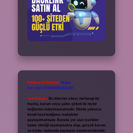
Reklam ve İletişim:
Skype:
live:.cid.575569c608265c69
Yasal Uyarı:
Bu internet sitesi, herhangi bir
marka, kurum veya şahıs şirketi ile hiçbir
bağlantısı bulunmamaktadır. Sitede yalnızca
kendi hazırladığımız makaleler
paylaşılmaktadır. Burada yer alan içerikler
haber niteliği taşımamakta olup, gerçek kurum
ve kişiler hakkında paylaşım yapılmamaktadır.