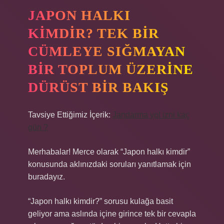
JAPON HALKI
KIMDIR? TEK BIR
CÜMLEYE SIĞMAYAN
BIR TOPLUM ÜZERINE
DÜRÜST BIR BAKIŞ
Tavsiye Ettiğimiz İçerik:
Jandarma yol izni kaç
gün ?
Merhabalar! Merce olarak “Japon halkı kimdir”
konusunda aklınızdaki soruları yanıtlamak için
buradayız.
“Japon halkı kimdir?” sorusu kulağa basit
geliyor ama aslında içine girince tek bir cevapla