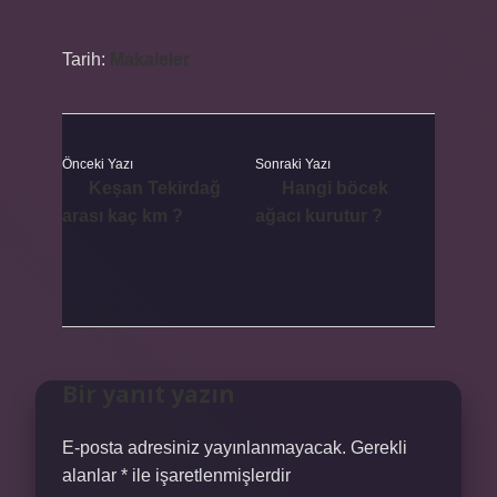
Tarih:
Makaleler
Önceki Yazı
Sonraki Yazı
Keşan Tekirdağ
Hangi böcek
arası kaç km ?
ağacı kurutur ?
Bir yanıt yazın
E-posta adresiniz yayınlanmayacak.
Gerekli
alanlar
*
ile işaretlenmişlerdir