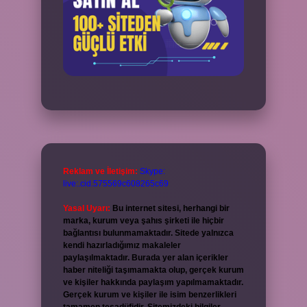
Reklam ve İletişim:
Skype:
live:.cid.575569c608265c69
Yasal Uyarı:
Bu internet sitesi, herhangi bir
marka, kurum veya şahıs şirketi ile hiçbir
bağlantısı bulunmamaktadır. Sitede yalnızca
kendi hazırladığımız makaleler
paylaşılmaktadır. Burada yer alan içerikler
haber niteliği taşımamakta olup, gerçek kurum
ve kişiler hakkında paylaşım yapılmamaktadır.
Gerçek kurum ve kişiler ile isim benzerlikleri