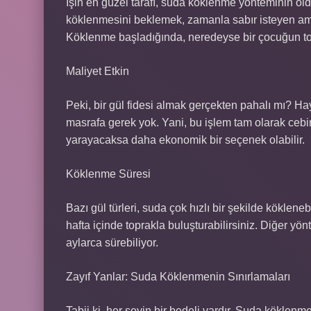
İşin en güzel tarafı, suda köklenme yönteminin old
köklenmesini beklemek, zamanla sabır isteyen ama
Köklenme başladığında, neredeyse bir çocuğun top
Maliyet Etkin
Peki, bir gül fidesi almak gerçekten pahalı mı? Ha
masrafa gerek yok. Yani, bu işlem tam olarak cebin
yarayacaksa daha ekonomik bir seçenek olabilir.
Köklenme Süresi
Bazı gül türleri, suda çok hızlı bir şekilde köklenebil
hafta içinde toprakla buluşturabilirsiniz. Diğer y
aylarca sürebiliyor.
Zayıf Yanlar: Suda Köklenmenin Sınırlamaları
Tabii ki, her şeyin bir bedeli vardır. Suda köklenm