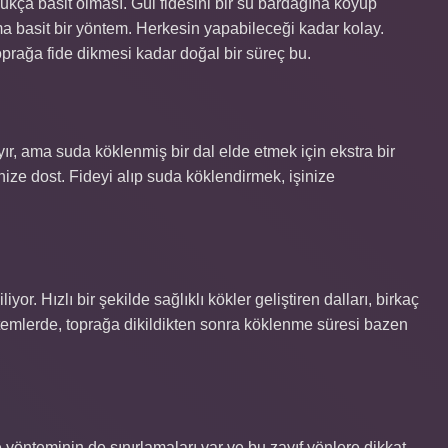
ukça basit olması. Gül fidesini bir su bardağına koyup
 basit bir yöntem. Herkesin yapabileceği kadar kolay.
rağa fide dikmesi kadar doğal bir süreç bu.
yır, ama suda köklenmiş bir dal elde etmek için ekstra bir
ize dost. Fideyi alıp suda köklendirmek, işinize
iyor. Hızlı bir şekilde sağlıklı kökler geliştiren dalları, birkaç
öntemlerde, toprağa dikildikten sonra köklenme süresi bazen
e yönteminin de sınırlamaları var ve bu zayıf yönlere dikkat