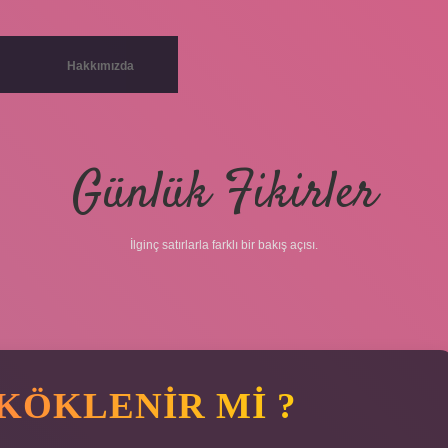
Hakkımızda
Günlük Fikirler
İlginç satırlarla farklı bir bakış açısı.
 KÖKLENIR MI ?