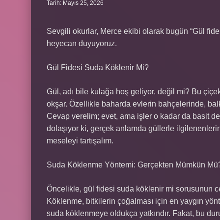
Tarih: Mayıs 25, 2026
Sevgili okurlar, Merce ekibi olarak bugün “Gül fi
heyecan duyuyoruz.
Gül Fidesi Suda Köklenir Mi?
Gül, adı bile kulağa hoş geliyor, değil mi? Bu ç
okşar. Özellikle baharda evlerin bahçelerinde, bal
Cevap verelim; evet, ama işler o kadar da basit değ
dolaşıyor ki, gerçek anlamda güllerle ilgilenenlerin
meseleyi tartışalım.
Suda Köklenme Yöntemi: Gerçekten Mümkün Mü
Öncelikle, gül fidesi suda köklenir mi sorusunun c
Köklenme, bitkilerin çoğalması için en yaygın yöntem
suda köklenmeye oldukça yatkındır. Fakat, bu duru