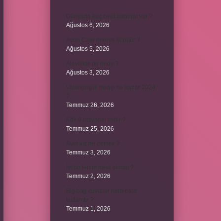
Dünyada kaç cesit baharat var ?
Ağustos 6, 2026
Avon Care nereye sürülür ?
Ağustos 5, 2026
Alevilikte pir nedir ?
Ağustos 3, 2026
Vatandaşlık maaşı ne kadar 2024
?
Temmuz 26, 2026
Kök 9 rasyonel midir ?
Temmuz 25, 2026
Avel kız ne demek ?
Temmuz 3, 2026
İyi bir lehim nasıl olmalı ?
Temmuz 2, 2026
Big bag çuvallar nerelerde
kullanılır ?
Temmuz 1, 2026