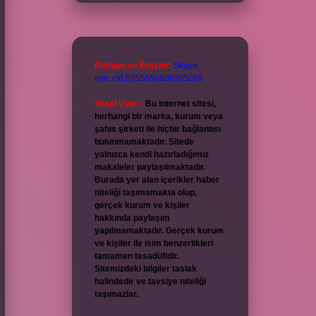
Reklam ve İletişim:
Skype:
live:.cid.575569c608265c69
Yasal Uyarı:
Bu internet sitesi,
herhangi bir marka, kurum veya
şahıs şirketi ile hiçbir bağlantısı
bulunmamaktadır. Sitede
yalnızca kendi hazırladığımız
makaleler paylaşılmaktadır.
Burada yer alan içerikler haber
niteliği taşımamakta olup,
gerçek kurum ve kişiler
hakkında paylaşım
yapılmamaktadır. Gerçek kurum
ve kişiler ile isim benzerlikleri
tamamen tesadüfidir.
Sitemizdeki bilgiler taslak
halindedir ve tavsiye niteliği
taşımazlar.