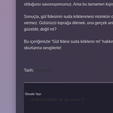
olduğunu savunuyorsunuz. Ama bu tamamen kişisel b
Sonuçta, gül fidesinin suda köklenmesi mümkün ols
vermez. Gülünüzü toprağa dikmek, ona gerçek anl
güzeldir, değil mi?
Bu içeriğimizle “Gül fidesi suda köklenir mi” hakk
okurlarına sevgilerle!
Tarih:
Makaleler
Önceki Yazı
Antiasit tablet ne işe yarar ?