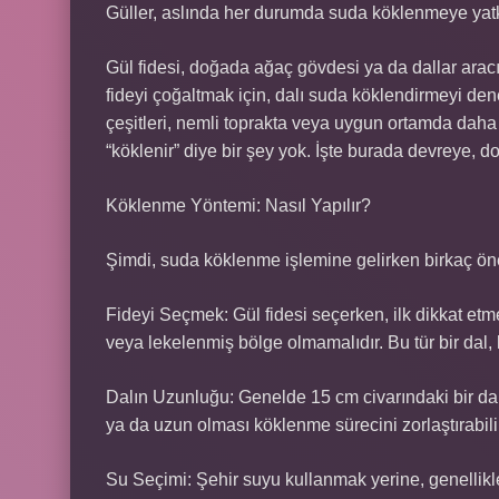
Güller, aslında her durumda suda köklenmeye yatkın
Gül fidesi, doğada ağaç gövdesi ya da dallar arac
fideyi çoğaltmak için, dalı suda köklendirmeyi deney
çeşitleri, nemli toprakta veya uygun ortamda daha 
“köklenir” diye bir şey yok. İşte burada devreye, d
Köklenme Yöntemi: Nasıl Yapılır?
Şimdi, suda köklenme işlemine gelirken birkaç ön
Fideyi Seçmek: Gül fidesi seçerken, ilk dikkat etme
veya lekelenmiş bölge olmamalıdır. Bu tür bir dal, 
Dalın Uzunluğu: Genelde 15 cm civarındaki bir dal
ya da uzun olması köklenme sürecini zorlaştırabili
Su Seçimi: Şehir suyu kullanmak yerine, genellikl