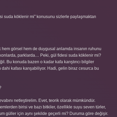
desi suda köklenir mi” konusunu sizlerle paylaşmaktan
içek hem görsel hem de duygusal anlamda insanın ruhunu
konlarda, parklarda… Peki, gül fidesi suda köklenir mi?
il. Bu konuda bazen o kadar kafa karıştırıcı bilgiler
 dahi kafası karışabiliyor. Hadi, gelin biraz cesurca bu
?
evabını netleştirelim. Evet, teorik olarak mümkündür.
lerden birisi ve bazı bitkiler, özellikle suyu seven türler,
m güller için aynı şekilde geçerli mi? Duruma göre değişir.