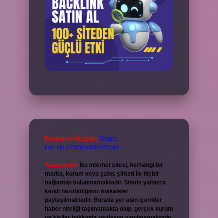
Reklam ve İletişim:
Skype:
live:.cid.575569c608265c69
Yasal Uyarı:
Bu internet sitesi, herhangi bir
marka, kurum veya şahıs şirketi ile hiçbir
bağlantısı bulunmamaktadır. Sitede yalnızca
kendi hazırladığımız makaleler
paylaşılmaktadır. Burada yer alan içerikler
haber niteliği taşımamakta olup, gerçek kurum
ve kişiler hakkında paylaşım yapılmamaktadır.