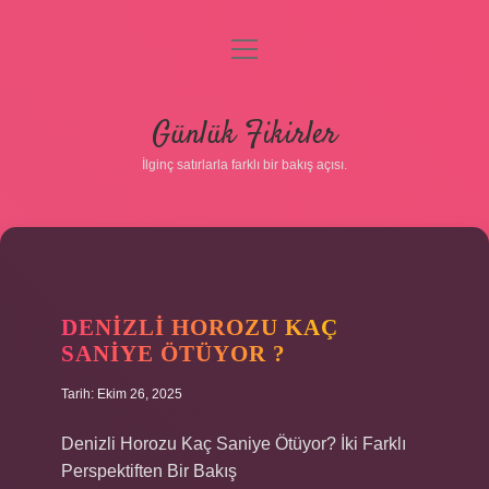
menüyü
aç
Anasayfa
Günlük Fikirler
Gizlilik Politikası
İlginç satırlarla farklı bir bakış açısı.
Yasal Uyarı
Hakkımızda
DENIZLI HOROZU KAÇ
SANIYE ÖTÜYOR ?
Tarih: Ekim 26, 2025
Denizli Horozu Kaç Saniye Ötüyor? İki Farklı
Perspektiften Bir Bakış