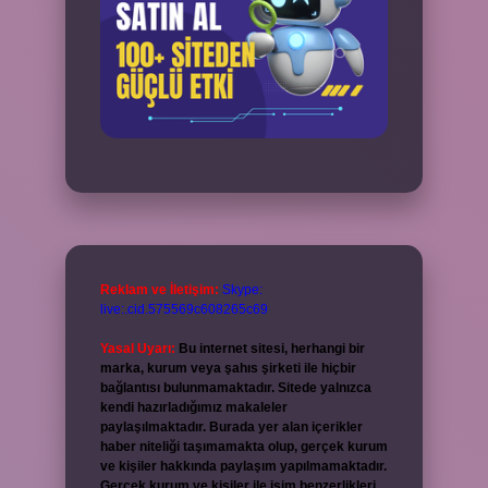
Reklam ve İletişim:
Skype:
live:.cid.575569c608265c69
Yasal Uyarı:
Bu internet sitesi, herhangi bir
marka, kurum veya şahıs şirketi ile hiçbir
bağlantısı bulunmamaktadır. Sitede yalnızca
kendi hazırladığımız makaleler
paylaşılmaktadır. Burada yer alan içerikler
haber niteliği taşımamakta olup, gerçek kurum
ve kişiler hakkında paylaşım yapılmamaktadır.
Gerçek kurum ve kişiler ile isim benzerlikleri