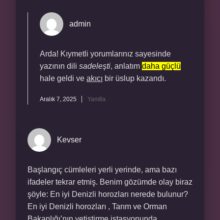
admin
Arda! Kıymetli yorumlarınız sayesinde
yazının dili
sadeleşti
, anlatım
daha güçlü
hale geldi ve
akıcı
bir üslup kazandı.
Aralık 7, 2025
Yanıtla
Kevser
Başlangıç cümleleri yerli yerinde, ama bazı
ifadeler tekrar etmiş. Benim gözümde olay biraz
şöyle: En iyi Denizli horozları nerede bulunur?
En iyi Denizli horozları , Tarım ve Orman
Bakanlığı’nın yetiştirme istasyonunda