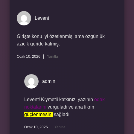
Levent
Girişte konu iyi özetlenmiş, ama özgünlük
azıcık geride kalmış.
Ocak 10, 2026
Yanıtla
admin
Levent! Kıymetli katkınız, yazının
odak
noktalarını
vurguladı ve ana fikrin
güçlenmesini
sağladı.
Ocak 10, 2026
Yanıtla