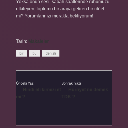
Yoksa onun sesi, sabah saatlerinde ruhumuzu
etkileyen, toplumu bir araya getiren bir ritüel
mi? Yorumlarınızı merakla bekliyorum!
Tarih:
Makaleler
bir
bu
denizli
Önceki Yazı
Sonraki Yazı
Hindi eti kırmızı et
Hürriyet ne demek
mi ?
TDK ?