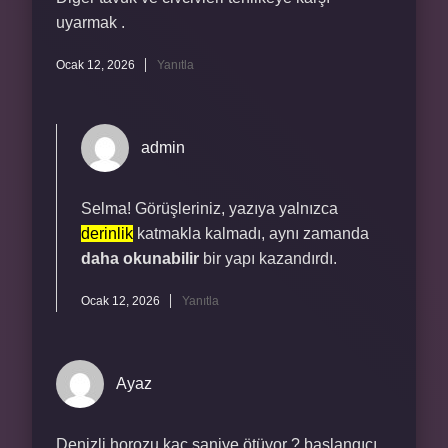
uyarmak .
Ocak 12, 2026
Yanıtla
admin
Selma! Görüşleriniz, yazıya yalnızca
derinlik
katmakla kalmadı, aynı zamanda
daha okunabilir
bir yapı kazandırdı.
Ocak 12, 2026
Yanıtla
Ayaz
Denizli horozu kaç saniye ötüyor ? başlangıcı