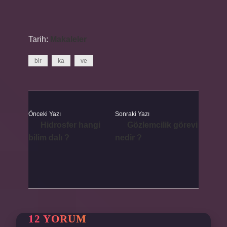
Tarih:
Makaleler
bir
ka
ve
Önceki Yazı
Sonraki Yazı
Hidrosfer hangi
Gözlemcilik görevi
bilim dalı ?
nedir ?
12 YORUM