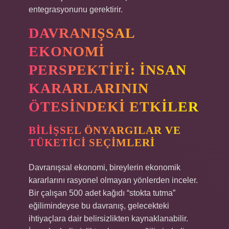
entegrasyonunu gerektirir.
DAVRANIŞSAL
EKONOMI
PERSPEKTIFI: İNSAN
KARARLARININ
ÖTESINDEKI ETKILER
BILIŞSEL ÖNYARGILAR VE
TÜKETICI SEÇIMLERI
Davranışsal ekonomi, bireylerin ekonomik
kararlarını rasyonel olmayan yönlerden inceler.
Bir çalışan 500 adet kağıdı “stokta tutma”
eğilimindeyse bu davranış, gelecekteki
ihtiyaçlara dair belirsizlikten kaynaklanabilir.