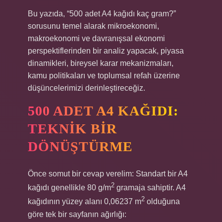
Bu yazıda, “500 adet A4 kağıdı kaç gram?”
sorusunu temel alarak mikroekonomi,
makroekonomi ve davranışsal ekonomi
perspektiflerinden bir analiz yapacak, piyasa
dinamikleri, bireysel karar mekanizmaları,
kamu politikaları ve toplumsal refah üzerine
düşüncelerimizi derinleştireceğiz.
500 ADET A4 KAĞIDI:
TEKNIK BIR
DÖNÜŞTÜRME
Önce somut bir cevap verelim: Standart bir A4
2
kağıdı genellikle 80 g/m
gramaja sahiptir. A4
2
kağıdının yüzey alanı 0,06237 m
olduğuna
göre tek bir sayfanın ağırlığı: