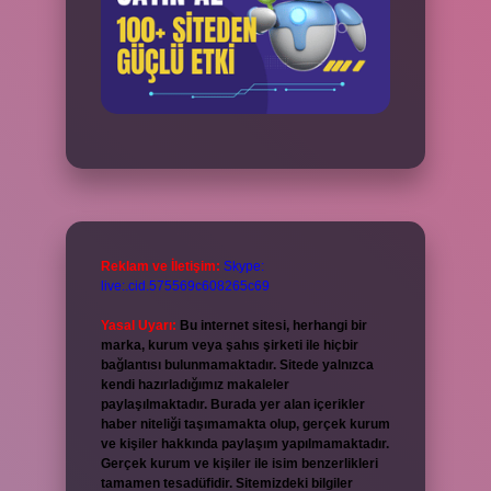
Reklam ve İletişim:
Skype:
live:.cid.575569c608265c69
Yasal Uyarı:
Bu internet sitesi, herhangi bir
marka, kurum veya şahıs şirketi ile hiçbir
bağlantısı bulunmamaktadır. Sitede yalnızca
kendi hazırladığımız makaleler
paylaşılmaktadır. Burada yer alan içerikler
haber niteliği taşımamakta olup, gerçek kurum
ve kişiler hakkında paylaşım yapılmamaktadır.
Gerçek kurum ve kişiler ile isim benzerlikleri
tamamen tesadüfidir. Sitemizdeki bilgiler