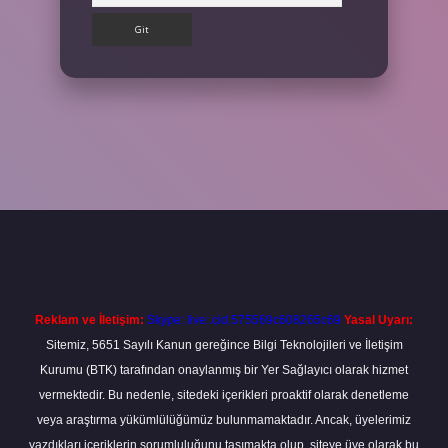
t
Reklam ve İletişim:
Skype: live:.cid.575569c608265c69
Yasal Uyarı:
Sitemiz, 5651 Sayılı Kanun gereğince Bilgi Teknolojileri ve İletişim
Kurumu (BTK) tarafından onaylanmış bir Yer Sağlayıcı olarak hizmet
vermektedir. Bu nedenle, sitedeki içerikleri proaktif olarak denetleme
veya araştırma yükümlülüğümüz bulunmamaktadır. Ancak, üyelerimiz
yazdıkları içeriklerin sorumluluğunu taşımakta olup, siteye üye olarak bu