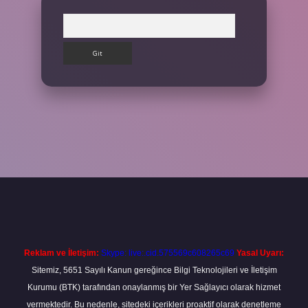
Arama
lbet
Reklam ve İletişim:
Skype: live:.cid.575569c608265c69
Yasal Uyarı:
Sitemiz, 5651 Sayılı Kanun gereğince Bilgi Teknolojileri ve İletişim
Kurumu (BTK) tarafından onaylanmış bir Yer Sağlayıcı olarak hizmet
vermektedir. Bu nedenle, sitedeki içerikleri proaktif olarak denetleme