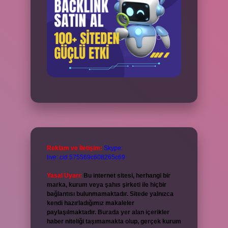
Reklam ve İletişim:
Skype:
live:.cid.575569c608265c69
Yasal Uyarı:
Bu internet sitesi, herhangi bir
marka, kurum veya şahıs şirketi ile hiçbir
bağlantısı bulunmamaktadır. Sitede yalnızca
kendi hazırladığımız makaleler
paylaşılmaktadır. Burada yer alan içerikler
haber niteliği taşımamakta olup, gerçek kurum