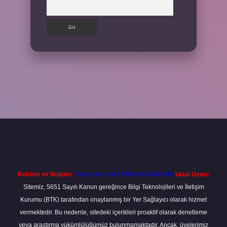
Arama
et
Reklam ve İletişim:
Skype: live:.cid.575569c608265c69
Yasal Uyarı:
Sitemiz, 5651 Sayılı Kanun gereğince Bilgi Teknolojileri ve İletişim
Kurumu (BTK) tarafından onaylanmış bir Yer Sağlayıcı olarak hizmet
vermektedir. Bu nedenle, sitedeki içerikleri proaktif olarak denetleme
veya araştırma yükümlülüğümüz bulunmamaktadır. Ancak, üyelerimiz