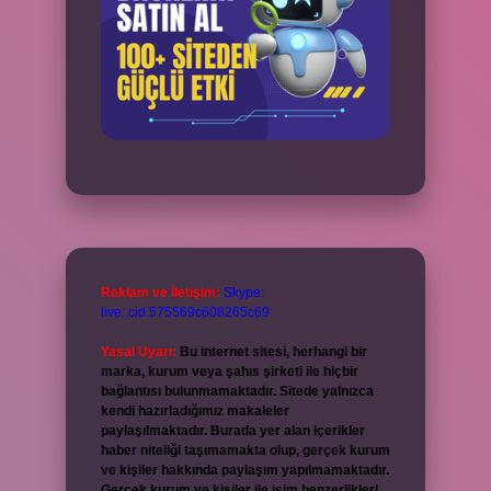
Reklam ve İletişim:
Skype:
live:.cid.575569c608265c69
Yasal Uyarı:
Bu internet sitesi, herhangi bir
marka, kurum veya şahıs şirketi ile hiçbir
bağlantısı bulunmamaktadır. Sitede yalnızca
kendi hazırladığımız makaleler
paylaşılmaktadır. Burada yer alan içerikler
haber niteliği taşımamakta olup, gerçek kurum
ve kişiler hakkında paylaşım yapılmamaktadır.
Gerçek kurum ve kişiler ile isim benzerlikleri