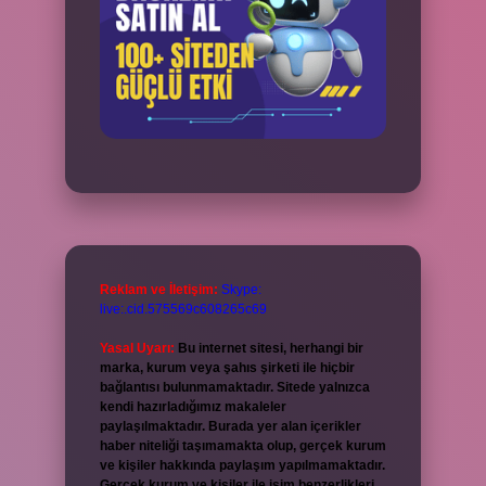
Reklam ve İletişim:
Skype:
live:.cid.575569c608265c69
Yasal Uyarı:
Bu internet sitesi, herhangi bir
marka, kurum veya şahıs şirketi ile hiçbir
bağlantısı bulunmamaktadır. Sitede yalnızca
kendi hazırladığımız makaleler
paylaşılmaktadır. Burada yer alan içerikler
haber niteliği taşımamakta olup, gerçek kurum
ve kişiler hakkında paylaşım yapılmamaktadır.
Gerçek kurum ve kişiler ile isim benzerlikleri