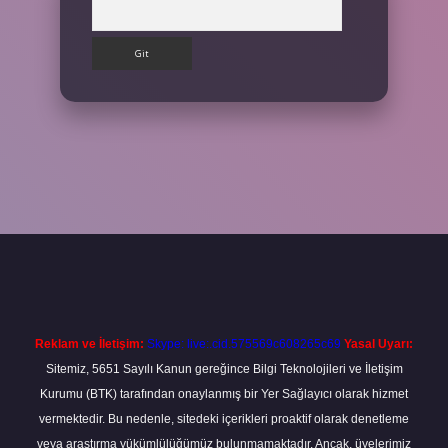
Arama
t
Reklam ve İletişim:
Skype: live:.cid.575569c608265c69
Yasal Uyarı:
Sitemiz, 5651 Sayılı Kanun gereğince Bilgi Teknolojileri ve İletişim
Kurumu (BTK) tarafından onaylanmış bir Yer Sağlayıcı olarak hizmet
vermektedir. Bu nedenle, sitedeki içerikleri proaktif olarak denetleme
veya araştırma yükümlülüğümüz bulunmamaktadır. Ancak, üyelerimiz