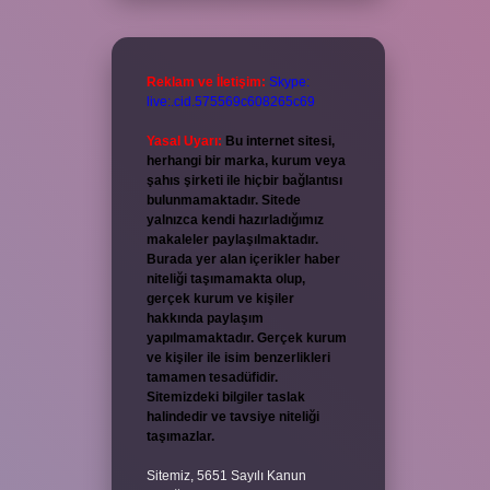
Reklam ve İletişim:
Skype:
live:.cid.575569c608265c69
Yasal Uyarı:
Bu internet sitesi,
herhangi bir marka, kurum veya
şahıs şirketi ile hiçbir bağlantısı
bulunmamaktadır. Sitede
yalnızca kendi hazırladığımız
makaleler paylaşılmaktadır.
Burada yer alan içerikler haber
niteliği taşımamakta olup,
gerçek kurum ve kişiler
hakkında paylaşım
yapılmamaktadır. Gerçek kurum
ve kişiler ile isim benzerlikleri
tamamen tesadüfidir.
Sitemizdeki bilgiler taslak
halindedir ve tavsiye niteliği
taşımazlar.
Sitemiz, 5651 Sayılı Kanun