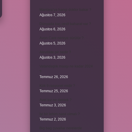
Mantara’ya hangi doktor bakar ?
Ağustos 7, 2026
Dünyada kaç cesit baharat var ?
Ağustos 6, 2026
Avon Care nereye sürülür ?
Ağustos 5, 2026
Alevilikte pir nedir ?
Ağustos 3, 2026
Vatandaşlık maaşı ne kadar 2024
?
Temmuz 26, 2026
Kök 9 rasyonel midir ?
Temmuz 25, 2026
Avel kız ne demek ?
Temmuz 3, 2026
İyi bir lehim nasıl olmalı ?
Temmuz 2, 2026
Big bag çuvallar nerelerde