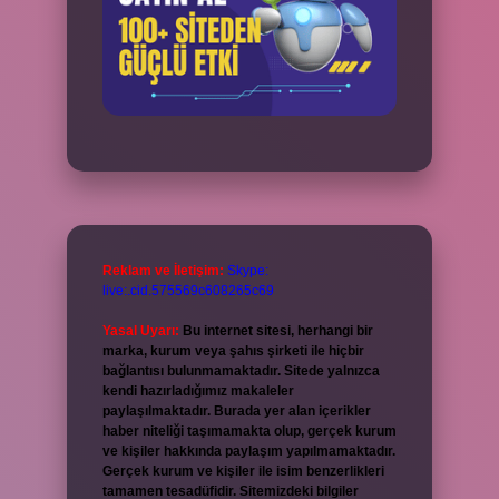
Reklam ve İletişim:
Skype:
live:.cid.575569c608265c69
Yasal Uyarı:
Bu internet sitesi, herhangi bir
marka, kurum veya şahıs şirketi ile hiçbir
bağlantısı bulunmamaktadır. Sitede yalnızca
kendi hazırladığımız makaleler
paylaşılmaktadır. Burada yer alan içerikler
haber niteliği taşımamakta olup, gerçek kurum
ve kişiler hakkında paylaşım yapılmamaktadır.
Gerçek kurum ve kişiler ile isim benzerlikleri
tamamen tesadüfidir. Sitemizdeki bilgiler