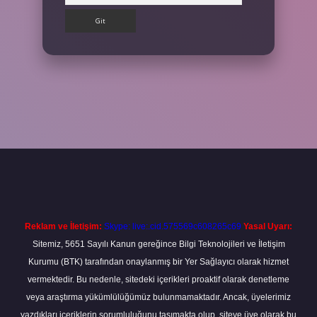
et
Reklam ve İletişim:
Skype: live:.cid.575569c608265c69
Yasal Uyarı:
Sitemiz, 5651 Sayılı Kanun gereğince Bilgi Teknolojileri ve İletişim
Kurumu (BTK) tarafından onaylanmış bir Yer Sağlayıcı olarak hizmet
vermektedir. Bu nedenle, sitedeki içerikleri proaktif olarak denetleme
veya araştırma yükümlülüğümüz bulunmamaktadır. Ancak, üyelerimiz
yazdıkları içeriklerin sorumluluğunu taşımakta olup, siteye üye olarak bu