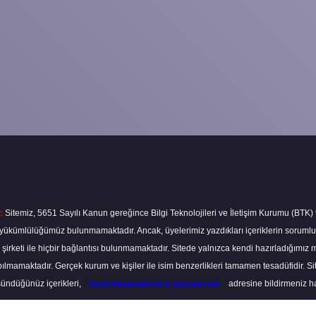
:
Sitemiz, 5651 Sayılı Kanun gereğince Bilgi Teknolojileri ve İletişim Kurumu (BTK)
ma yükümlülüğümüz bulunmamaktadır. Ancak, üyelerimiz yazdıkları içeriklerin soruml
s şirketi ile hiçbir bağlantısı bulunmamaktadır. Sitede yalnızca kendi hazırladığımız 
lmamaktadır. Gerçek kurum ve kişiler ile isim benzerlikleri tamamen tesadüfidir. S
ündüğünüz içerikleri,
backlinkpanelicomtr@gmail.com
adresine bildirmeniz hali