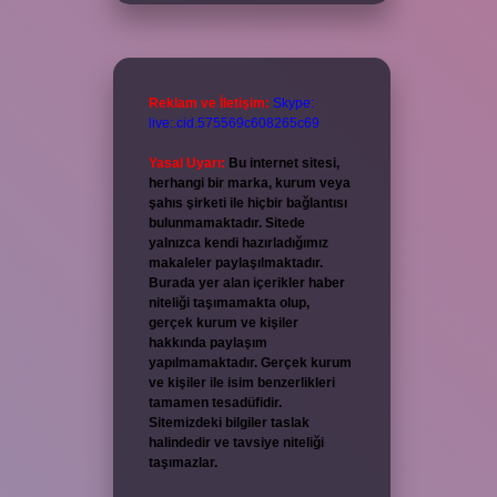
Reklam ve İletişim:
Skype:
live:.cid.575569c608265c69
Yasal Uyarı:
Bu internet sitesi,
herhangi bir marka, kurum veya
şahıs şirketi ile hiçbir bağlantısı
bulunmamaktadır. Sitede
yalnızca kendi hazırladığımız
makaleler paylaşılmaktadır.
Burada yer alan içerikler haber
niteliği taşımamakta olup,
gerçek kurum ve kişiler
hakkında paylaşım
yapılmamaktadır. Gerçek kurum
ve kişiler ile isim benzerlikleri
tamamen tesadüfidir.
Sitemizdeki bilgiler taslak
halindedir ve tavsiye niteliği
taşımazlar.