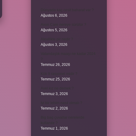
Dünyada kaç cesit baharat var ?
Ağustos 6, 2026
Avon Care nereye sürülür ?
Ağustos 5, 2026
Alevilikte pir nedir ?
Ağustos 3, 2026
Vatandaşlık maaşı ne kadar 2024
?
Temmuz 26, 2026
Kök 9 rasyonel midir ?
Temmuz 25, 2026
Avel kız ne demek ?
Temmuz 3, 2026
İyi bir lehim nasıl olmalı ?
Temmuz 2, 2026
Big bag çuvallar nerelerde
kullanılır ?
Temmuz 1, 2026