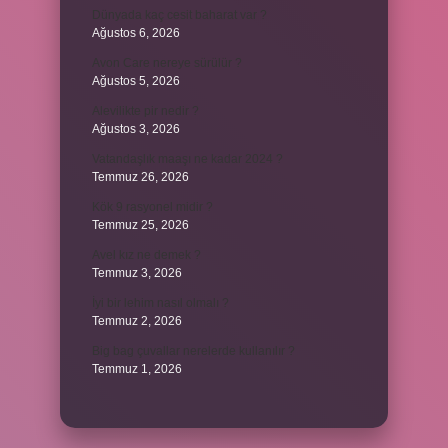
Dünyada kaç cesit baharat var ?
Ağustos 6, 2026
Avon Care nereye sürülür ?
Ağustos 5, 2026
Alevilikte pir nedir ?
Ağustos 3, 2026
Vatandaşlık maaşı ne kadar 2024 ?
Temmuz 26, 2026
Kök 9 rasyonel midir ?
Temmuz 25, 2026
Avel kız ne demek ?
Temmuz 3, 2026
İyi bir lehim nasıl olmalı ?
Temmuz 2, 2026
Big bag çuvallar nerelerde kullanılır ?
Temmuz 1, 2026