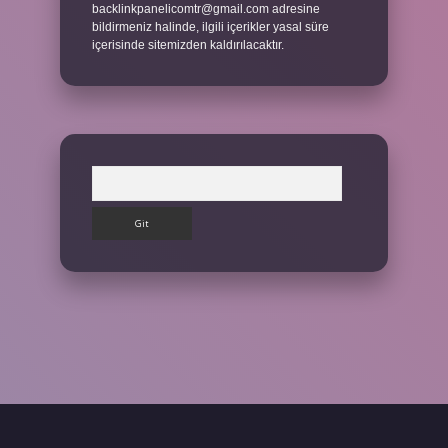
backlinkpanelicomtr@gmail.com
adresine
bildirmeniz halinde, ilgili içerikler yasal süre
içerisinde sitemizden kaldırılacaktır.
Arama
ilbet