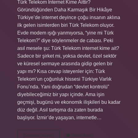
Türk Telekom İnternet Kime Aittir?
Göründüğünden Daha Karmaşık Bir Hikâye
Türkiye’de internet deyince çoğu insanın aklına
ilk gelen isimlerden biri Türk Telekom oluyor.
Evde modem ışığı yanmıyorsa, “yine mi Türk
Telekom?” diye söylenmeler de cabası. Peki
asıl mesele şu: Türk Telekom internet kime ait?
Sadece bir şirket mi, yoksa devlet, özel sektör
ve küresel sermaye arasında gidip gelen bir
yapı mı? Kısa cevap isteyenler için: Türk
Telekom’un çoğunluk hissesi Türkiye Varlık
Fonu’nda. Yani doğrudan “devlet kontrolü”
diyebileceğimiz bir yapı içinde. Ama işin
geçmişi, bugünü ve ekonomik ilişkileri bu kadar
düz değil. Asıl tartışma da zaten burada
başlıyor. İzmir’de yaşayan, internetle…
İnterneti
Devamını okuyun
Yorum Bırak