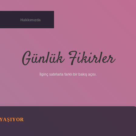
Hakkımızda
Günlük Fikirler
İlginç satırlarla farklı bir bakış açısı.
YAŞIYOR