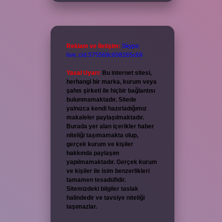
Reklam ve İletişim:
Skype:
live:.cid.575569c608265c69
Yasal Uyarı:
Bu internet sitesi,
herhangi bir marka, kurum veya
şahıs şirketi ile hiçbir bağlantısı
bulunmamaktadır. Sitede
yalnızca kendi hazırladığımız
makaleler paylaşılmaktadır.
Burada yer alan içerikler haber
niteliği taşımamakta olup,
gerçek kurum ve kişiler
hakkında paylaşım
yapılmamaktadır. Gerçek kurum
ve kişiler ile isim benzerlikleri
tamamen tesadüfidir.
Sitemizdeki bilgiler taslak
halindedir ve tavsiye niteliği
taşımazlar.