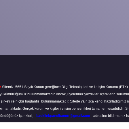
:
Sitemiz, 5651 Sayılı Kanun gereğince Bilgi Teknolojileri ve İletişim Kurumu (BTK)
ma yükümlülüğümüz bulunmamaktadır. Ancak, üyelerimiz yazdıkları içeriklerin soruml
s şirketi ile hiçbir bağlantısı bulunmamaktadır. Sitede yalnızca kendi hazırladığımız 
lmamaktadır. Gerçek kurum ve kişiler ile isim benzerlikleri tamamen tesadüfidir. S
ündüğünüz içerikleri,
backlinkpanelicomtr@gmail.com
adresine bildirmeniz hali