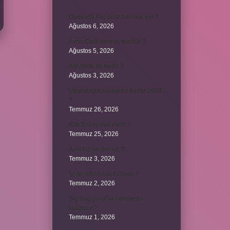
Dünyada kaç cesit baharat var ?
Ağustos 6, 2026
Avon Care nereye sürülür ?
Ağustos 5, 2026
Alevilikte pir nedir ?
Ağustos 3, 2026
Vatandaşlık maaşı ne kadar 2024
?
Temmuz 26, 2026
Kök 9 rasyonel midir ?
Temmuz 25, 2026
Avel kız ne demek ?
Temmuz 3, 2026
İyi bir lehim nasıl olmalı ?
Temmuz 2, 2026
Big bag çuvallar nerelerde
kullanılır ?
Temmuz 1, 2026