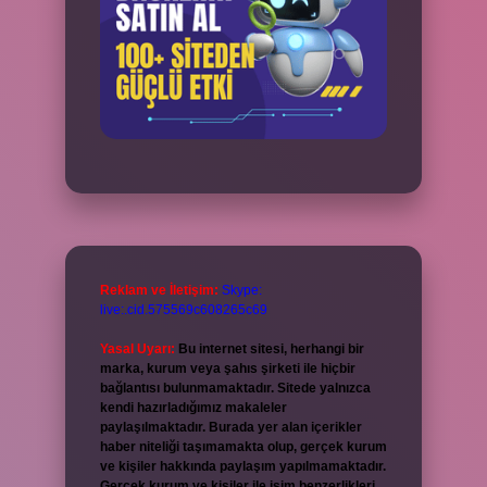
Reklam ve İletişim:
Skype:
live:.cid.575569c608265c69
Yasal Uyarı:
Bu internet sitesi, herhangi bir
marka, kurum veya şahıs şirketi ile hiçbir
bağlantısı bulunmamaktadır. Sitede yalnızca
kendi hazırladığımız makaleler
paylaşılmaktadır. Burada yer alan içerikler
haber niteliği taşımamakta olup, gerçek kurum
ve kişiler hakkında paylaşım yapılmamaktadır.
Gerçek kurum ve kişiler ile isim benzerlikleri