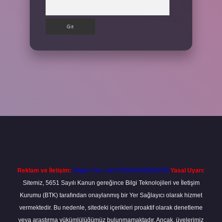
Arama
et
Reklam ve İletişim:
Skype: live:.cid.575569c608265c69
Yasal Uyarı:
Sitemiz, 5651 Sayılı Kanun gereğince Bilgi Teknolojileri ve İletişim
Kurumu (BTK) tarafından onaylanmış bir Yer Sağlayıcı olarak hizmet
vermektedir. Bu nedenle, sitedeki içerikleri proaktif olarak denetleme
veya araştırma yükümlülüğümüz bulunmamaktadır. Ancak, üyelerimiz