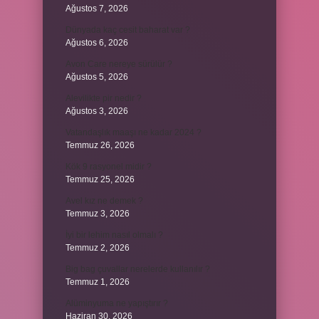
Ağustos 7, 2026
Dünyada kaç cesit baharat var ?
Ağustos 6, 2026
Avon Care nereye sürülür ?
Ağustos 5, 2026
Alevilikte pir nedir ?
Ağustos 3, 2026
Vatandaşlık maaşı ne kadar 2024 ?
Temmuz 26, 2026
Kök 9 rasyonel midir ?
Temmuz 25, 2026
Avel kız ne demek ?
Temmuz 3, 2026
İyi bir lehim nasıl olmalı ?
Temmuz 2, 2026
Big bag çuvallar nerelerde kullanılır ?
Temmuz 1, 2026
Alüminyuma ne yapıştırır ?
Haziran 30, 2026