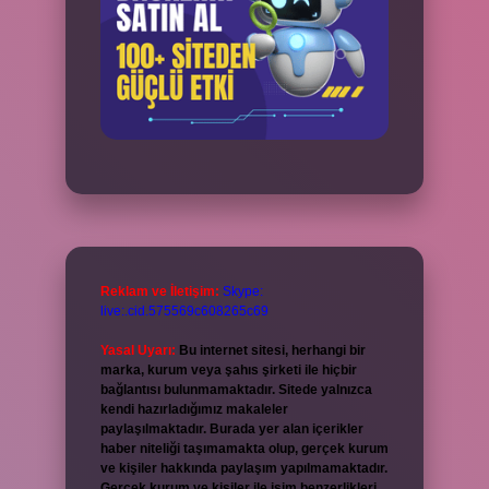
Reklam ve İletişim:
Skype:
live:.cid.575569c608265c69
Yasal Uyarı:
Bu internet sitesi, herhangi bir
marka, kurum veya şahıs şirketi ile hiçbir
bağlantısı bulunmamaktadır. Sitede yalnızca
kendi hazırladığımız makaleler
paylaşılmaktadır. Burada yer alan içerikler
haber niteliği taşımamakta olup, gerçek kurum
ve kişiler hakkında paylaşım yapılmamaktadır.
Gerçek kurum ve kişiler ile isim benzerlikleri