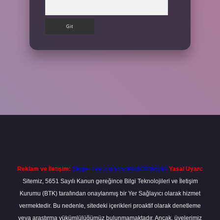
Arama
et
Reklam ve İletişim:
Skype: live:.cid.575569c608265c69
Yasal Uyarı:
Sitemiz, 5651 Sayılı Kanun gereğince Bilgi Teknolojileri ve İletişim
Kurumu (BTK) tarafından onaylanmış bir Yer Sağlayıcı olarak hizmet
vermektedir. Bu nedenle, sitedeki içerikleri proaktif olarak denetleme
veya araştırma yükümlülüğümüz bulunmamaktadır. Ancak, üyelerimiz