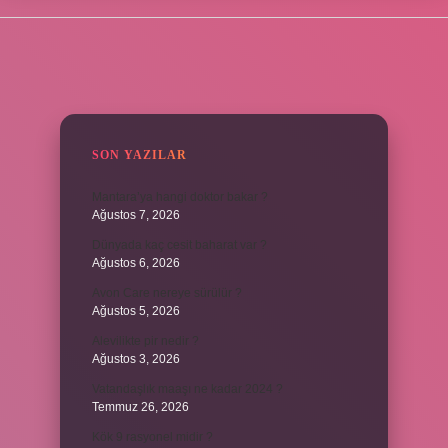
SIDEBAR
SON YAZILAR
Mantara’ya hangi doktor bakar ?
Ağustos 7, 2026
Dünyada kaç cesit baharat var ?
Ağustos 6, 2026
Avon Care nereye sürülür ?
Ağustos 5, 2026
Alevilikte pir nedir ?
Ağustos 3, 2026
Vatandaşlık maaşı ne kadar 2024 ?
Temmuz 26, 2026
Kök 9 rasyonel midir ?