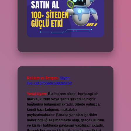
Reklam ve İletişim:
Skype:
live:.cid.575569c608265c69
Yasal Uyarı:
Bu internet sitesi, herhangi bir
marka, kurum veya şahıs şirketi ile hiçbir
bağlantısı bulunmamaktadır. Sitede yalnızca
kendi hazırladığımız makaleler
paylaşılmaktadır. Burada yer alan içerikler
haber niteliği taşımamakta olup, gerçek kurum
ve kişiler hakkında paylaşım yapılmamaktadır.
Gerçek kurum ve kişiler ile isim benzerlikleri