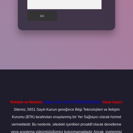
Arama
et
Reklam ve İletişim:
Skype: live:.cid.575569c608265c69
Yasal Uyarı:
Sitemiz, 5651 Sayılı Kanun gereğince Bilgi Teknolojileri ve İletişim
Kurumu (BTK) tarafından onaylanmış bir Yer Sağlayıcı olarak hizmet
vermektedir. Bu nedenle, sitedeki içerikleri proaktif olarak denetleme
veya araştırma yükümlülüğümüz bulunmamaktadır. Ancak, üyelerimiz