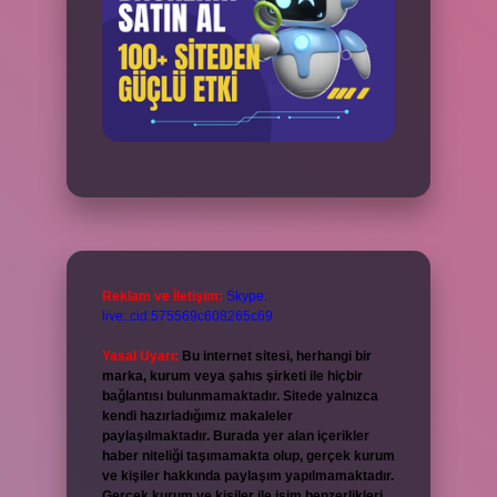
Reklam ve İletişim:
Skype:
live:.cid.575569c608265c69
Yasal Uyarı:
Bu internet sitesi, herhangi bir
marka, kurum veya şahıs şirketi ile hiçbir
bağlantısı bulunmamaktadır. Sitede yalnızca
kendi hazırladığımız makaleler
paylaşılmaktadır. Burada yer alan içerikler
haber niteliği taşımamakta olup, gerçek kurum
ve kişiler hakkında paylaşım yapılmamaktadır.
Gerçek kurum ve kişiler ile isim benzerlikleri