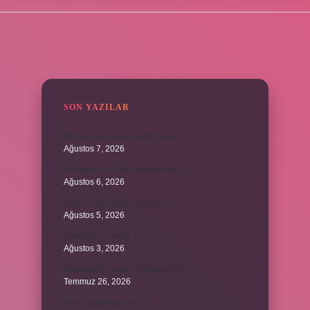
SIDEBAR
SON YAZILAR
Mantara’ya hangi doktor bakar ?
Ağustos 7, 2026
Dünyada kaç cesit baharat var ?
Ağustos 6, 2026
Avon Care nereye sürülür ?
Ağustos 5, 2026
Alevilikte pir nedir ?
Ağustos 3, 2026
Vatandaşlık maaşı ne kadar 2024 ?
Temmuz 26, 2026
Kök 9 rasyonel midir ?