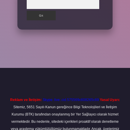
Arama
t
Reklam ve İletişim:
Skype: live:.cid.575569c608265c69
Yasal Uyarı:
Sitemiz, 5651 Sayılı Kanun gereğince Bilgi Teknolojileri ve İletişim
Kurumu (BTK) tarafından onaylanmış bir Yer Sağlayıcı olarak hizmet
vermektedir. Bu nedenle, sitedeki içerikleri proaktif olarak denetleme
veya araştırma yükümlülüğümüz bulunmamaktadır. Ancak, üyelerimiz