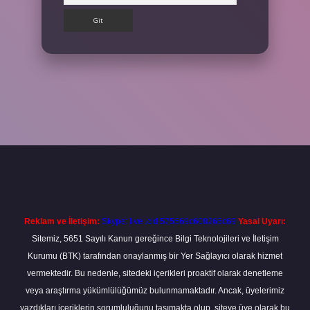
et
Reklam ve İletişim:
Skype: live:.cid.575569c608265c69
Yasal Uyarı:
Sitemiz, 5651 Sayılı Kanun gereğince Bilgi Teknolojileri ve İletişim
Kurumu (BTK) tarafından onaylanmış bir Yer Sağlayıcı olarak hizmet
vermektedir. Bu nedenle, sitedeki içerikleri proaktif olarak denetleme
veya araştırma yükümlülüğümüz bulunmamaktadır. Ancak, üyelerimiz
yazdıkları içeriklerin sorumluluğunu taşımakta olup, siteye üye olarak bu