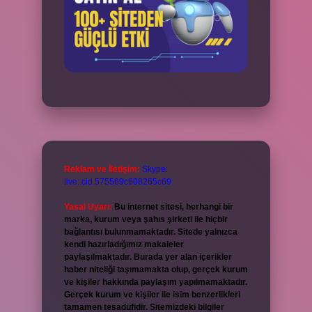
Reklam ve İletişim:
Skype:
live:.cid.575569c608265c69
Yasal Uyarı:
Bu internet sitesi, herhangi bir
marka, kurum veya şahıs şirketi ile hiçbir
bağlantısı bulunmamaktadır. Sitede yalnızca
kendi hazırladığımız makaleler
paylaşılmaktadır. Burada yer alan içerikler
haber niteliği taşımamakta olup, gerçek kurum
ve kişiler hakkında paylaşım yapılmamaktadır.
Gerçek kurum ve kişiler ile isim benzerlikleri
tamamen tesadüfidir. Sitemizdeki bilgiler