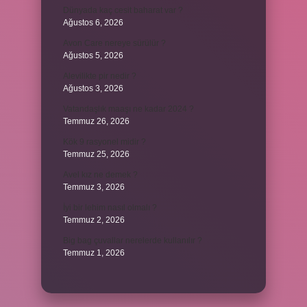
Dünyada kaç cesit baharat var ?
Ağustos 6, 2026
Avon Care nereye sürülür ?
Ağustos 5, 2026
Alevilikte pir nedir ?
Ağustos 3, 2026
Vatandaşlık maaşı ne kadar 2024 ?
Temmuz 26, 2026
Kök 9 rasyonel midir ?
Temmuz 25, 2026
Avel kız ne demek ?
Temmuz 3, 2026
İyi bir lehim nasıl olmalı ?
Temmuz 2, 2026
Big bag çuvallar nerelerde kullanılır ?
Temmuz 1, 2026