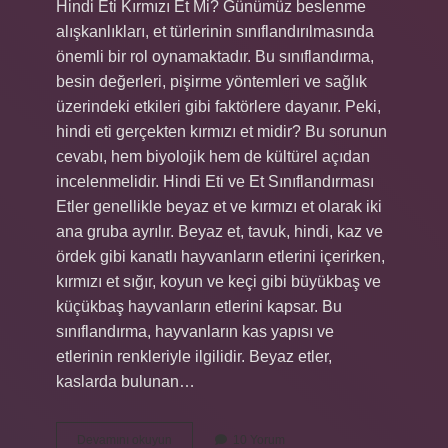
Hindi Eti Kırmızı Et Mi? Günümüz beslenme
alışkanlıkları, et türlerinin sınıflandırılmasında
önemli bir rol oynamaktadır. Bu sınıflandırma,
besin değerleri, pişirme yöntemleri ve sağlık
üzerindeki etkileri gibi faktörlere dayanır. Peki,
hindi eti gerçekten kırmızı et midir? Bu sorunun
cevabı, hem biyolojik hem de kültürel açıdan
incelenmelidir. Hindi Eti ve Et Sınıflandırması
Etler genellikle beyaz et ve kırmızı et olarak iki
ana gruba ayrılır. Beyaz et, tavuk, hindi, kaz ve
ördek gibi kanatlı hayvanların etlerini içerirken,
kırmızı et sığır, koyun ve keçi gibi büyükbaş ve
küçükbaş hayvanların etlerini kapsar. Bu
sınıflandırma, hayvanların kas yapısı ve
etlerinin renkleriyle ilgilidir. Beyaz etler,
kaslarda bulunan…
Hindi
Devamını okuyun
10 Yorum