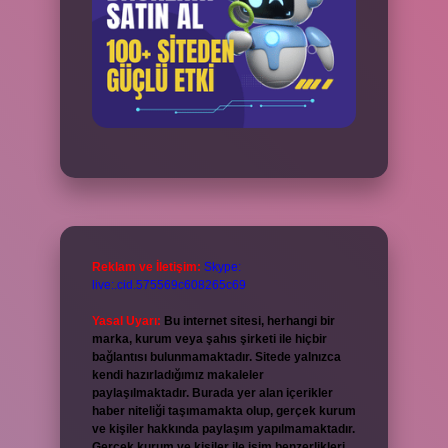
Reklam ve İletişim:
Skype:
live:.cid.575569c608265c69
Yasal Uyarı:
Bu internet sitesi, herhangi bir
marka, kurum veya şahıs şirketi ile hiçbir
bağlantısı bulunmamaktadır. Sitede yalnızca
kendi hazırladığımız makaleler
paylaşılmaktadır. Burada yer alan içerikler
haber niteliği taşımamakta olup, gerçek kurum
ve kişiler hakkında paylaşım yapılmamaktadır.
Gerçek kurum ve kişiler ile isim benzerlikleri