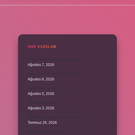
SIDEBAR
SON YAZILAR
Mantara’ya hangi doktor bakar ?
Ağustos 7, 2026
Dünyada kaç cesit baharat var ?
Ağustos 6, 2026
Avon Care nereye sürülür ?
Ağustos 5, 2026
Alevilikte pir nedir ?
Ağustos 3, 2026
Vatandaşlık maaşı ne kadar 2024 ?
Temmuz 26, 2026
Kök 9 rasyonel midir ?