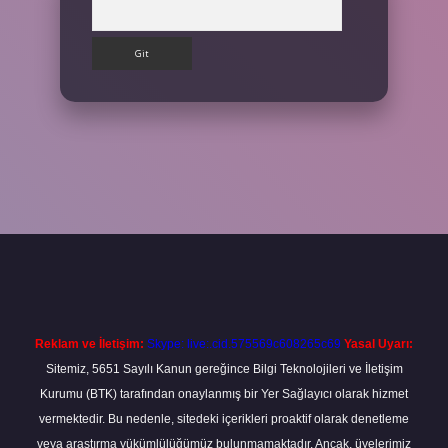
Arama
et
Reklam ve İletişim:
Skype: live:.cid.575569c608265c69
Yasal Uyarı:
Sitemiz, 5651 Sayılı Kanun gereğince Bilgi Teknolojileri ve İletişim
Kurumu (BTK) tarafından onaylanmış bir Yer Sağlayıcı olarak hizmet
vermektedir. Bu nedenle, sitedeki içerikleri proaktif olarak denetleme
veya araştırma yükümlülüğümüz bulunmamaktadır. Ancak, üyelerimiz