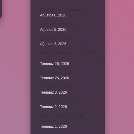
Dünyada kaç cesit baharat var ?
Ağustos 6, 2026
Avon Care nereye sürülür ?
Ağustos 5, 2026
Alevilikte pir nedir ?
Ağustos 3, 2026
Vatandaşlık maaşı ne kadar 2024
?
Temmuz 26, 2026
Kök 9 rasyonel midir ?
Temmuz 25, 2026
Avel kız ne demek ?
Temmuz 3, 2026
İyi bir lehim nasıl olmalı ?
Temmuz 2, 2026
Big bag çuvallar nerelerde
kullanılır ?
Temmuz 1, 2026