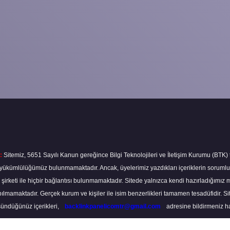
:
Sitemiz, 5651 Sayılı Kanun gereğince Bilgi Teknolojileri ve İletişim Kurumu (BTK)
ma yükümlülüğümüz bulunmamaktadır. Ancak, üyelerimiz yazdıkları içeriklerin soruml
s şirketi ile hiçbir bağlantısı bulunmamaktadır. Sitede yalnızca kendi hazırladığımız 
lmamaktadır. Gerçek kurum ve kişiler ile isim benzerlikleri tamamen tesadüfidir. S
ündüğünüz içerikleri,
backlinkpanelicomtr@gmail.com
adresine bildirmeniz hali