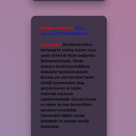
Reklam ve İletişim:
Skype:
live:.cid.575569c608265c69
Yasal Uyarı:
Bu internet sitesi,
herhangi bir marka, kurum veya
şahıs şirketi ile hiçbir bağlantısı
bulunmamaktadır. Sitede
yalnızca kendi hazırladığımız
makaleler paylaşılmaktadır.
Burada yer alan içerikler haber
niteliği taşımamakta olup,
gerçek kurum ve kişiler
hakkında paylaşım
yapılmamaktadır. Gerçek kurum
ve kişiler ile isim benzerlikleri
tamamen tesadüfidir.
Sitemizdeki bilgiler taslak
halindedir ve tavsiye niteliği
taşımazlar.