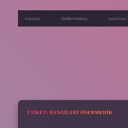
Anasayfa
Gizlilik Politikası
Yasal Uyarı
ETIKET:
HANGILERI ÖNERMEDIR