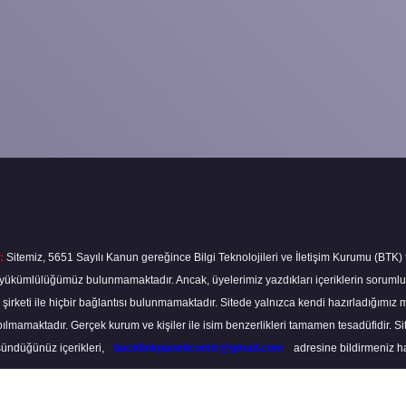
:
Sitemiz, 5651 Sayılı Kanun gereğince Bilgi Teknolojileri ve İletişim Kurumu (BTK)
ma yükümlülüğümüz bulunmamaktadır. Ancak, üyelerimiz yazdıkları içeriklerin soruml
s şirketi ile hiçbir bağlantısı bulunmamaktadır. Sitede yalnızca kendi hazırladığımız 
lmamaktadır. Gerçek kurum ve kişiler ile isim benzerlikleri tamamen tesadüfidir. S
ündüğünüz içerikleri,
backlinkpanelicomtr@gmail.com
adresine bildirmeniz hali