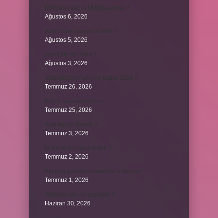
Dünyada kaç cesit baharat var ?
Ağustos 6, 2026
Avon Care nereye sürülür ?
Ağustos 5, 2026
Alevilikte pir nedir ?
Ağustos 3, 2026
Vatandaşlık maaşı ne kadar 2024 ?
Temmuz 26, 2026
Kök 9 rasyonel midir ?
Temmuz 25, 2026
Avel kız ne demek ?
Temmuz 3, 2026
İyi bir lehim nasıl olmalı ?
Temmuz 2, 2026
Big bag çuvallar nerelerde kullanılır ?
Temmuz 1, 2026
Alüminyuma ne yapıştırır ?
Haziran 30, 2026