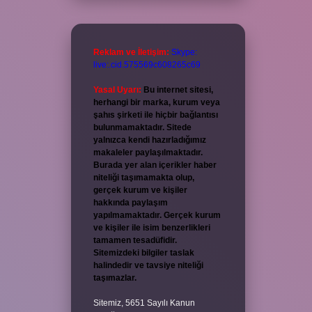
Reklam ve İletişim:
Skype:
live:.cid.575569c608265c69
Yasal Uyarı:
Bu internet sitesi,
herhangi bir marka, kurum veya
şahıs şirketi ile hiçbir bağlantısı
bulunmamaktadır. Sitede
yalnızca kendi hazırladığımız
makaleler paylaşılmaktadır.
Burada yer alan içerikler haber
niteliği taşımamakta olup,
gerçek kurum ve kişiler
hakkında paylaşım
yapılmamaktadır. Gerçek kurum
ve kişiler ile isim benzerlikleri
tamamen tesadüfidir.
Sitemizdeki bilgiler taslak
halindedir ve tavsiye niteliği
taşımazlar.
Sitemiz, 5651 Sayılı Kanun