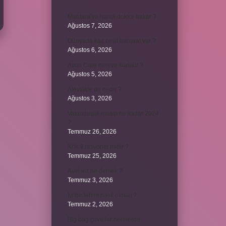
Mantara’ya hangi doktor bakar ?
Ağustos 7, 2026
Dünyada kaç cesit baharat var ?
Ağustos 6, 2026
Avon Care nereye sürülür ?
Ağustos 5, 2026
Alevilikte pir nedir ?
Ağustos 3, 2026
Vatandaşlık maaşı ne kadar 2024
?
Temmuz 26, 2026
Kök 9 rasyonel midir ?
Temmuz 25, 2026
Avel kız ne demek ?
Temmuz 3, 2026
İyi bir lehim nasıl olmalı ?
Temmuz 2, 2026
Big bag çuvallar nerelerde