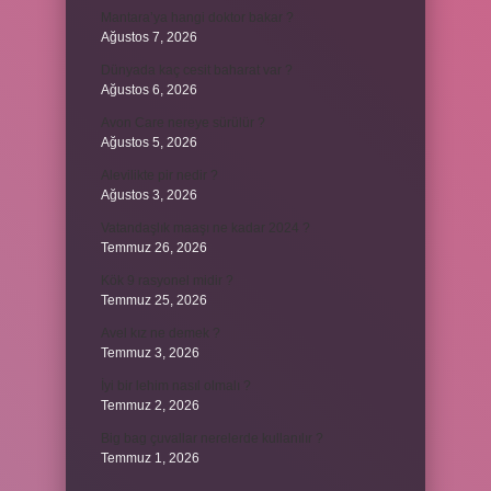
Mantara’ya hangi doktor bakar ?
Ağustos 7, 2026
Dünyada kaç cesit baharat var ?
Ağustos 6, 2026
Avon Care nereye sürülür ?
Ağustos 5, 2026
Alevilikte pir nedir ?
Ağustos 3, 2026
Vatandaşlık maaşı ne kadar 2024 ?
Temmuz 26, 2026
Kök 9 rasyonel midir ?
Temmuz 25, 2026
Avel kız ne demek ?
Temmuz 3, 2026
İyi bir lehim nasıl olmalı ?
Temmuz 2, 2026
Big bag çuvallar nerelerde kullanılır ?
Temmuz 1, 2026