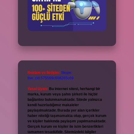
Reklam ve İletişim:
Skype:
live:.cid.575569c608265c69
Yasal Uyarı:
Bu internet sitesi, herhangi bir
marka, kurum veya şahıs şirketi ile hiçbir
bağlantısı bulunmamaktadır. Sitede yalnızca
kendi hazırladığımız makaleler
paylaşılmaktadır. Burada yer alan içerikler
haber niteliği taşımamakta olup, gerçek kurum
ve kişiler hakkında paylaşım yapılmamaktadır.
Gerçek kurum ve kişiler ile isim benzerlikleri
tamamen tesadüfidir. Sitemizdeki bilgiler