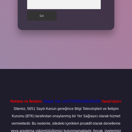
Arama
t
Reklam ve İletişim:
Skype: live:.cid.575569c608265c69
Yasal Uyarı:
Sitemiz, 5651 Sayılı Kanun gereğince Bilgi Teknolojileri ve İletişim
Kurumu (BTK) tarafından onaylanmış bir Yer Sağlayıcı olarak hizmet
vermektedir. Bu nedenle, sitedeki içerikleri proaktif olarak denetleme
veya araştırma yükümlülüğümüz bulunmamaktadır. Ancak, üyelerimiz