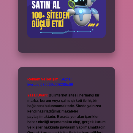
Reklam ve İletişim:
Skype:
live:.cid.575569c608265c69
Yasal Uyarı:
Bu internet sitesi, herhangi bir
marka, kurum veya şahıs şirketi ile hiçbir
bağlantısı bulunmamaktadır. Sitede yalnızca
kendi hazırladığımız makaleler
paylaşılmaktadır. Burada yer alan içerikler
haber niteliği taşımamakta olup, gerçek kurum
ve kişiler hakkında paylaşım yapılmamaktadır.
Gerçek kurum ve kişiler ile isim benzerlikleri