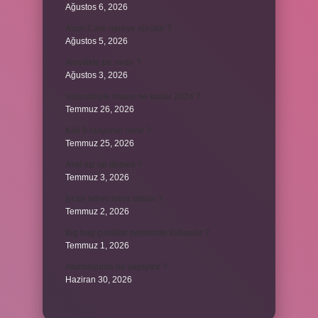
Ağustos 6, 2026
Avon Care nereye sürülür ?
Ağustos 5, 2026
Alevilikte pir nedir ?
Ağustos 3, 2026
Vatandaşlık maaşı ne kadar 2024 ?
Temmuz 26, 2026
Kök 9 rasyonel midir ?
Temmuz 25, 2026
Avel kız ne demek ?
Temmuz 3, 2026
İyi bir lehim nasıl olmalı ?
Temmuz 2, 2026
Big bag çuvallar nerelerde kullanılır ?
Temmuz 1, 2026
Alüminyuma ne yapıştırır ?
Haziran 30, 2026