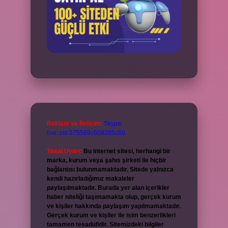
Reklam ve İletişim:
Skype:
live:.cid.575569c608265c69
Yasal Uyarı:
Bu internet sitesi, herhangi bir
marka, kurum veya şahıs şirketi ile hiçbir
bağlantısı bulunmamaktadır. Sitede yalnızca
kendi hazırladığımız makaleler
paylaşılmaktadır. Burada yer alan içerikler
haber niteliği taşımamakta olup, gerçek kurum
ve kişiler hakkında paylaşım yapılmamaktadır.
Gerçek kurum ve kişiler ile isim benzerlikleri
tamamen tesadüfidir. Sitemizdeki bilgiler