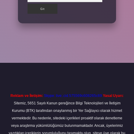
et
Reklam ve İletişim:
Skype: live:.cid.575569c608265c69
Yasal Uyarı:
Sitemiz, 5651 Sayılı Kanun gereğince Bilgi Teknolojileri ve İletişim
Kurumu (BTK) tarafından onaylanmış bir Yer Sağlayıcı olarak hizmet
vermektedir. Bu nedenle, sitedeki içerikleri proaktif olarak denetleme
veya araştırma yükümlülüğümüz bulunmamaktadır. Ancak, üyelerimiz
yazdıkları içeriklerin sorumluluğunu taşımakta olup, siteye üye olarak bu