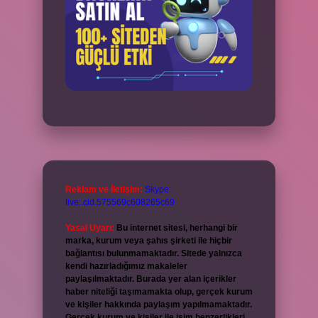
Reklam ve İletişim:
Skype:
live:.cid.575569c608265c69
Yasal Uyarı:
Bu internet sitesi, herhangi bir
marka, kurum veya şahıs şirketi ile hiçbir
bağlantısı bulunmamaktadır. Sitede yalnızca
kendi hazırladığımız makaleler
paylaşılmaktadır. Burada yer alan içerikler
haber niteliği taşımamakta olup, gerçek kurum
ve kişiler hakkında paylaşım yapılmamaktadır.
Gerçek kurum ve kişiler ile isim benzerlikleri