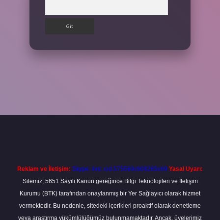
Arama
t
Reklam ve İletişim:
Skype: live:.cid.575569c608265c69
Yasal Uyarı:
Sitemiz, 5651 Sayılı Kanun gereğince Bilgi Teknolojileri ve İletişim
Kurumu (BTK) tarafından onaylanmış bir Yer Sağlayıcı olarak hizmet
vermektedir. Bu nedenle, sitedeki içerikleri proaktif olarak denetleme
veya araştırma yükümlülüğümüz bulunmamaktadır. Ancak, üyelerimiz