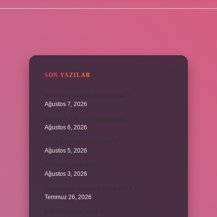
SIDEBAR
SON YAZILAR
Mantara’ya hangi doktor bakar ?
Ağustos 7, 2026
Dünyada kaç cesit baharat var ?
Ağustos 6, 2026
Avon Care nereye sürülür ?
Ağustos 5, 2026
Alevilikte pir nedir ?
Ağustos 3, 2026
Vatandaşlık maaşı ne kadar 2024 ?
Temmuz 26, 2026
Kök 9 rasyonel midir ?