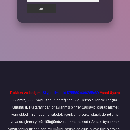
t
Reklam ve İletişim:
Skype: live:.cid.575569c608265c69
Yasal Uyarı:
Sitemiz, 5651 Sayılı Kanun gereğince Bilgi Teknolojileri ve İletişim
Kurumu (BTK) tarafından onaylanmış bir Yer Sağlayıcı olarak hizmet
vermektedir. Bu nedenle, sitedeki içerikleri proaktif olarak denetleme
veya araştırma yükümlülüğümüz bulunmamaktadır. Ancak, üyelerimiz
yazdıkları içeriklerin sorumluluğunu taşımakta olup, siteye üye olarak bu