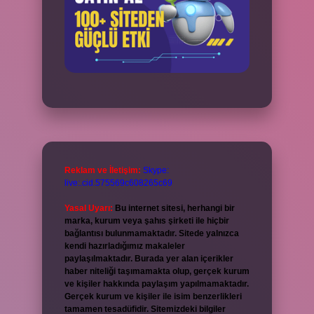
Reklam ve İletişim:
Skype:
live:.cid.575569c608265c69
Yasal Uyarı:
Bu internet sitesi, herhangi bir
marka, kurum veya şahıs şirketi ile hiçbir
bağlantısı bulunmamaktadır. Sitede yalnızca
kendi hazırladığımız makaleler
paylaşılmaktadır. Burada yer alan içerikler
haber niteliği taşımamakta olup, gerçek kurum
ve kişiler hakkında paylaşım yapılmamaktadır.
Gerçek kurum ve kişiler ile isim benzerlikleri
tamamen tesadüfidir. Sitemizdeki bilgiler