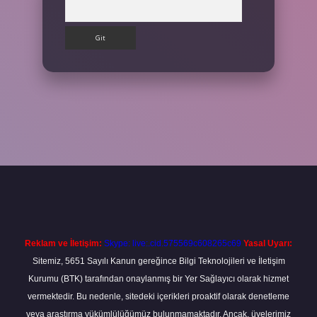
Arama
lbet
Reklam ve İletişim:
Skype: live:.cid.575569c608265c69
Yasal Uyarı:
Sitemiz, 5651 Sayılı Kanun gereğince Bilgi Teknolojileri ve İletişim
Kurumu (BTK) tarafından onaylanmış bir Yer Sağlayıcı olarak hizmet
vermektedir. Bu nedenle, sitedeki içerikleri proaktif olarak denetleme
veya araştırma yükümlülüğümüz bulunmamaktadır. Ancak, üyelerimiz