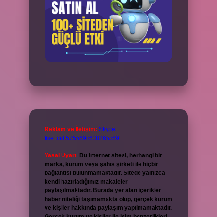
Reklam ve İletişim:
Skype:
live:.cid.575569c608265c69
Yasal Uyarı:
Bu internet sitesi, herhangi bir
marka, kurum veya şahıs şirketi ile hiçbir
bağlantısı bulunmamaktadır. Sitede yalnızca
kendi hazırladığımız makaleler
paylaşılmaktadır. Burada yer alan içerikler
haber niteliği taşımamakta olup, gerçek kurum
ve kişiler hakkında paylaşım yapılmamaktadır.
Gerçek kurum ve kişiler ile isim benzerlikleri