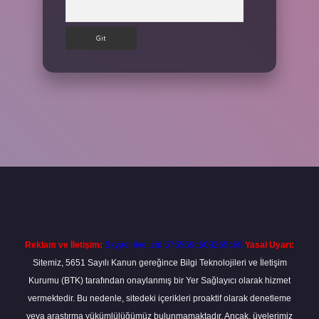
Arama
et
Reklam ve İletişim:
Skype: live:.cid.575569c608265c69
Yasal Uyarı:
Sitemiz, 5651 Sayılı Kanun gereğince Bilgi Teknolojileri ve İletişim
Kurumu (BTK) tarafından onaylanmış bir Yer Sağlayıcı olarak hizmet
vermektedir. Bu nedenle, sitedeki içerikleri proaktif olarak denetleme
veya araştırma yükümlülüğümüz bulunmamaktadır. Ancak, üyelerimiz