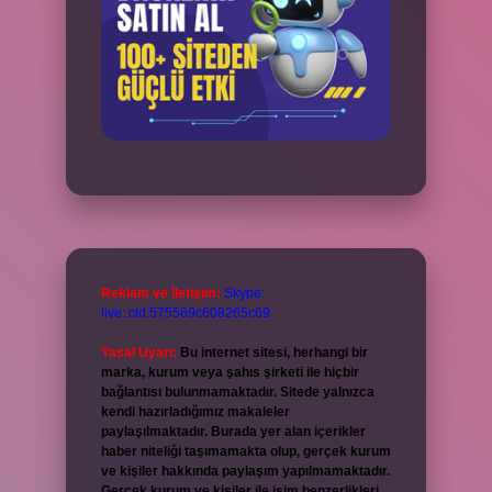
Reklam ve İletişim:
Skype:
live:.cid.575569c608265c69
Yasal Uyarı:
Bu internet sitesi, herhangi bir
marka, kurum veya şahıs şirketi ile hiçbir
bağlantısı bulunmamaktadır. Sitede yalnızca
kendi hazırladığımız makaleler
paylaşılmaktadır. Burada yer alan içerikler
haber niteliği taşımamakta olup, gerçek kurum
ve kişiler hakkında paylaşım yapılmamaktadır.
Gerçek kurum ve kişiler ile isim benzerlikleri